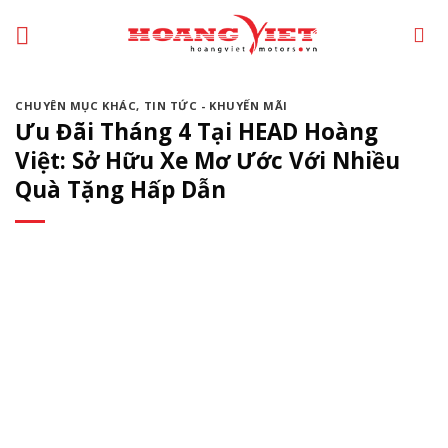
Chuyển
đến
phần
nội
CHUYÊN MỤC KHÁC
,
TIN TỨC - KHUYẾN MÃI
dung
Ưu Đãi Tháng 4 Tại HEAD Hoàng
Việt: Sở Hữu Xe Mơ Ước Với Nhiều
Quà Tặng Hấp Dẫn