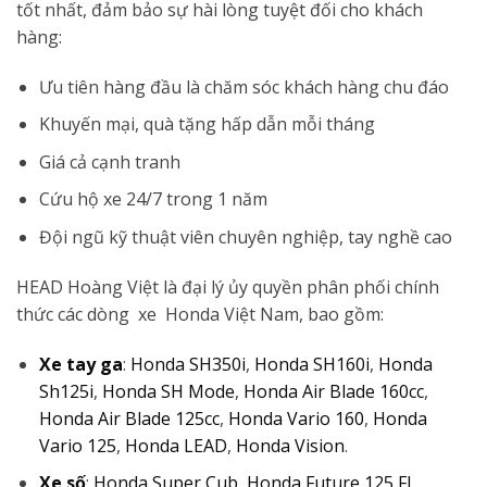
tốt nhất, đảm bảo sự hài lòng tuyệt đối cho khách
hàng:
Ưu tiên hàng đầu là chăm sóc khách hàng chu đáo
Khuyến mại, quà tặng hấp dẫn mỗi tháng
Giá cả cạnh tranh
Cứu hộ xe 24/7 trong 1 năm
Đội ngũ kỹ thuật viên chuyên nghiệp, tay nghề cao
HEAD Hoàng Việt là đại lý ủy quyền phân phối chính
thức các dòng xe Honda Việt Nam, bao gồm:
Xe tay ga
:
Honda SH350i
,
Honda SH160i
,
Honda
Sh125i
,
Honda SH Mode
,
Honda Air Blade 160cc
,
Honda Air Blade 125cc
,
Honda Vario 160
,
Honda
Vario 125
,
Honda LEAD
,
Honda Vision
.
Xe số
:
Honda Super Cub
,
Honda Future 125 FI
,