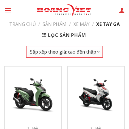
Chuyển
đến
phần
TRANG CHỦ
/
SẢN PHẨM
/
XE MÁY
/
XE TAY GA
nội
dung
LỌC SẢN PHẨM
XE MÁY
XE MÁY