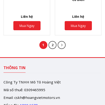
Liên hệ
Liên hệ
Mua Ngay
Mua Ngay
1
2
THÔNG TIN
Công Ty TNHH Mô Tô Hoàng Việt
Mã số thuế: 0309465995
Email:
cskh@hoangvietmotors.vn