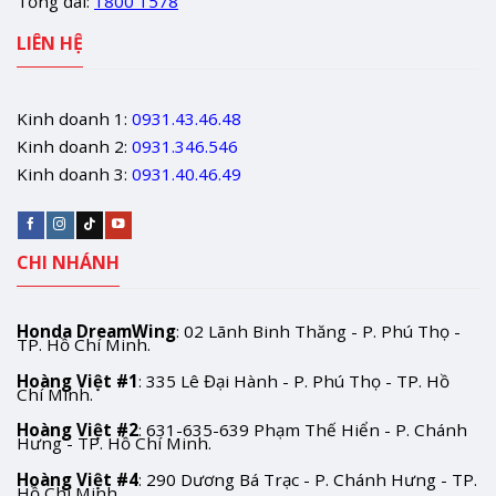
Tổng đài:
1800 1578
LIÊN HỆ
Kinh doanh 1:
0931.43.46.48
Kinh doanh 2:
0931.346.546
Kinh doanh 3:
0931.40.46.49
CHI NHÁNH
Honda DreamWing
: 02 Lãnh Binh Thăng - P. Phú Thọ -
TP. Hồ Chí Minh.
Hoàng Việt #1
: 335 Lê Đại Hành - P. Phú Thọ - TP. Hồ
Chí Minh.
Hoàng Việt #2
: 631-635-639 Phạm Thế Hiển - P. Chánh
Hưng - TP. Hồ Chí Minh.
Hoàng Việt #4
: 290 Dương Bá Trạc - P. Chánh Hưng - TP.
Hồ Chí Minh.