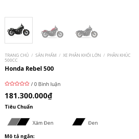
TRANG CHỦ
/
SẢN PHẨM
/
XE PHÂN KHỐI LỚN
/
PHÂN KHÚC
500CC
Honda Rebel 500
/ 0 Bình luận
181.300.000
₫
Tiêu Chuẩn
Xám Đen
Đen
Mô tả ngắn: