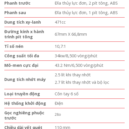
Phanh trước
Đĩa thủy lực đơn, 2 pít tông, ABS
Phanh sau
Đĩa thủy lực đơn, 1 pít tông, ABS
Dung tích xy-lanh
471cc
Đường kính x hành
67mm X 66,8mm
trình pít tông
Tỉ số nén
10,7:1
Công suất tối đa
34kw/8,500 vòng/phút
Mô-men cực đại
43.2 Nm/6,500 vòng/phút
2.5 lít khi thay nhớt
Dung tích nhớt máy
2.7 lít khi thay nhớt và bộ lọc
Loại truyền động
Côn tay 6 số
Hệ thống khởi động
Điện
Gọc nghiêng phuộc
28o
trước
Chiều dài vết quét
110 mm