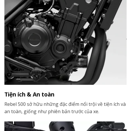
Tiện ích & An toàn
Rebel 500 sở hữu những đặc điểm nổi trội về tiện ích và
an toàn, giống như phiên bản trước của xe.