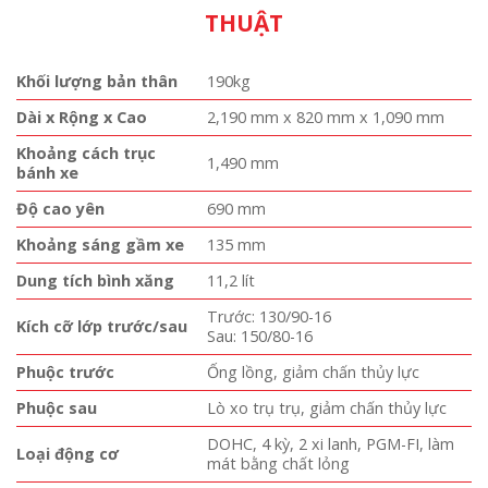
THUẬT
Khối lượng bản thân
190kg
Dài x Rộng x Cao
2,190 mm x 820 mm x 1,090 mm
Khoảng cách trục
1,490 mm
bánh xe
Độ cao yên
690 mm
Khoảng sáng gầm xe
135 mm
Dung tích bình xăng
11,2 lít
Trước: 130/90-16
Kích cỡ lớp trước/sau
Sau: 150/80-16
Phuộc trước
Ống lồng, giảm chấn thủy lực
Phuộc sau
Lò xo trụ trụ, giảm chấn thủy lực
DOHC, 4 kỳ, 2 xi lanh, PGM-FI, làm
Loại động cơ
mát bằng chất lỏng