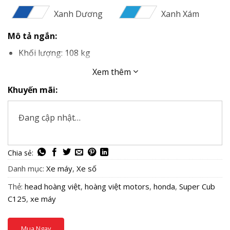
Xanh Dương
Xanh Xám
Mô tả ngắn:
Khối lượng: 108 kg
Bình xăng: 3.7 lít
Xem thêm
Khuyến mãi:
Đang cập nhật…
Danh mục:
Xe máy
,
Xe số
Thẻ:
head hoàng việt
,
hoàng việt motors
,
honda
,
Super Cub
C125
,
xe máy
Mua Ngay