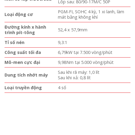
Lốp sau: 80/90-17M/C 50P
PGM-FI, SOHC 4 kỳ, 1 xi lanh, làm
Loại động cơ
mát bằng không khí
Đường kính x hành
52,4 x 57,9mm
trình pít-tông
Tỉ số nén
9,3:1
Công suất tối đa
6,79kW tại 7.500 vòng/phút
Mô-men cực đại
9,98Nm tại 5.000 vòng/phút
Sau khi rã máy: 1,0 lít
Dung tích nhớt máy
Sau khi xả: 0,8 lít
Loại truyền động
4 số