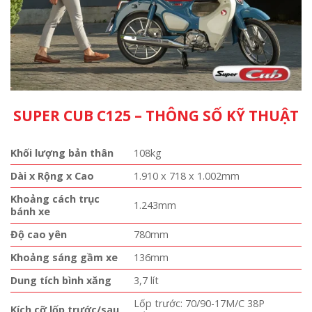
SUPER CUB C125 – THÔNG SỐ KỸ THUẬT
Khối lượng bản thân
108kg
Dài x Rộng x Cao
1.910 x 718 x 1.002mm
Khoảng cách trục
1.243mm
bánh xe
Độ cao yên
780mm
Khoảng sáng gầm xe
136mm
Dung tích bình xăng
3,7 lít
Lốp trước: 70/90-17M/C 38P
Kích cỡ lốp trước/sau