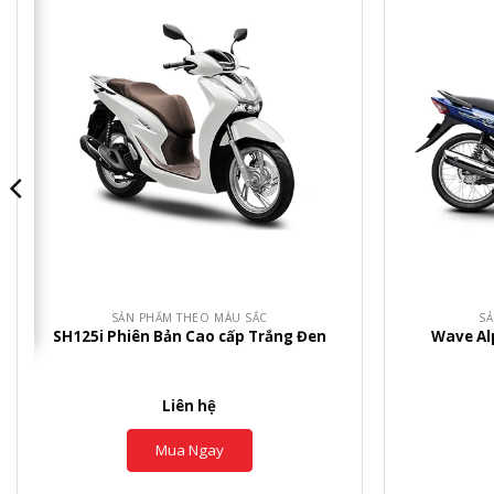
+
+
SẢN PHẨM THEO MÀU SẮC
SẢ
SH125i Phiên Bản Cao cấp Trắng Đen
Wave Al
Liên hệ
Mua Ngay