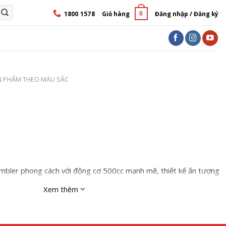
1800 1578
Giỏ hàng
Đăng nhập / Đăng ký
0
N PHẨM THEO MÀU SẮC
bler phong cách với động cơ 500cc mạnh mẽ, thiết kế ấn tượng
t trên mọi địa hình.
Xem thêm