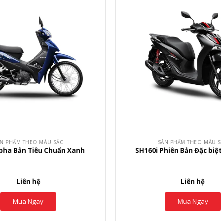
+
N PHẨM THEO MÀU SẮC
SẢN PHẨM THEO MÀU 
pha Bản Tiêu Chuẩn Xanh
SH160i Phiên Bản Đặc biệ
Liên hệ
Liên hệ
Mua Ngay
Mua Ngay