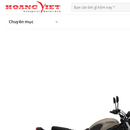
Chuyển
Tìm
đến
kiếm:
phần
Chuyên mục
nội
dung