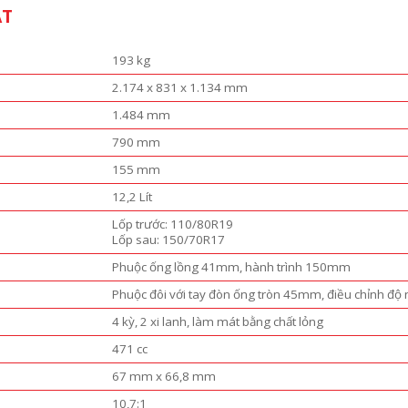
ẬT
193 kg
2.174 x 831 x 1.134 mm
1.484 mm
790 mm
155 mm
12,2 Lít
Lốp trước: 110/80R19
Lốp sau: 150/70R17
Phuộc ống lồng 41mm, hành trình 150mm
Phuộc đôi với tay đòn ống tròn 45mm, điều chỉnh đ
4 kỳ, 2 xi lanh, làm mát bằng chất lỏng
471 cc
67 mm x 66,8 mm
10,7:1