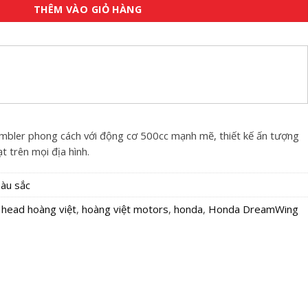
THÊM VÀO GIỎ HÀNG
bler phong cách với động cơ 500cc mạnh mẽ, thiết kế ấn tượng
t trên mọi địa hình.
àu sắc
,
head hoàng việt
,
hoàng việt motors
,
honda
,
Honda DreamWing