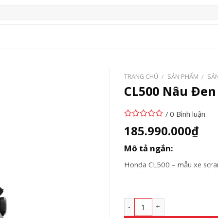
TRANG CHỦ
/
SẢN PHẨM
/
SẢ
CL500 Nâu Đen
/ 0 Bình luận
185.990.000
₫
Mô tả ngắn:
Honda CL500 – mẫu xe scram
và khả năng vận hành linh hoạ
CL500 Nâu Đen số lượng