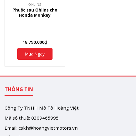
OHLINS
Phuộc sau Ohlins cho
Honda Monkey
18.790.000
₫
Mua Ngay
THÔNG TIN
Công Ty TNHH Mô Tô Hoàng Việt
Mã số thuế: 0309465995
Email:
cskh@hoangvietmotors.vn