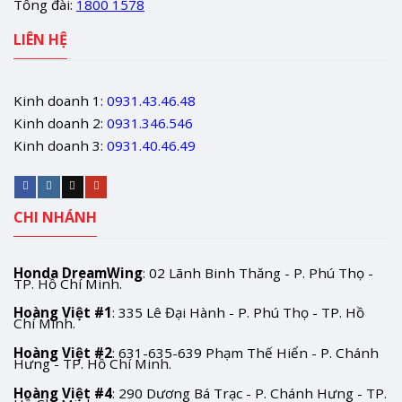
Tổng đài:
1800 1578
LIÊN HỆ
Kinh doanh 1:
0931.43.46.48
Kinh doanh 2:
0931.346.546
Kinh doanh 3:
0931.40.46.49
CHI NHÁNH
Honda DreamWing
: 02 Lãnh Binh Thăng - P. Phú Thọ -
TP. Hồ Chí Minh.
Hoàng Việt #1
: 335 Lê Đại Hành - P. Phú Thọ - TP. Hồ
Chí Minh.
Hoàng Việt #2
: 631-635-639 Phạm Thế Hiển - P. Chánh
Hưng - TP. Hồ Chí Minh.
Hoàng Việt #4
: 290 Dương Bá Trạc - P. Chánh Hưng - TP.