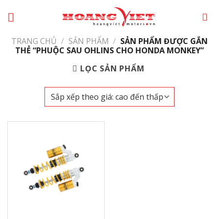
Chuyển
đến
phần
TRANG CHỦ
/
SẢN PHẨM
/
SẢN PHẨM ĐƯỢC GẮN
nội
THẺ “PHUỘC SAU OHLINS CHO HONDA MONKEY”
dung
LỌC SẢN PHẨM