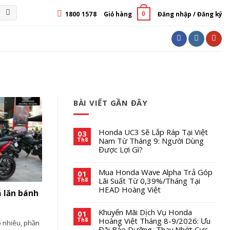
1800 1578
Giỏ hàng
Đăng nhập / Đăng ký
0
BÀI VIẾT GẦN ĐÂY
Honda UC3 Sẽ Lắp Ráp Tại Việt
03
Nam Từ Tháng 9: Người Dùng
Th8
Được Lợi Gì?
Mua Honda Wave Alpha Trả Góp
01
Lãi Suất Từ 0,39%/Tháng Tại
Th8
HEAD Hoàng Việt
á lăn bánh
Khuyến Mãi Dịch Vụ Honda
01
Hoàng Việt Tháng 8-9/2026: Ưu
Th8
 nhiêu, phần
Đãi Bảo Dưỡng, Thay Nhớt Cực