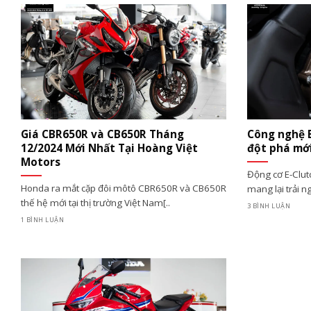
Giá CBR650R và CB650R Tháng
Công nghệ 
12/2024 Mới Nhất Tại Hoàng Việt
đột phá mớ
Motors
Động cơ E-Clut
Honda ra mắt cặp đôi môtô CBR650R và CB650R
mang lại trải ng
thế hệ mới tại thị trường Việt Nam[..
3 BÌNH LUẬN
1 BÌNH LUẬN