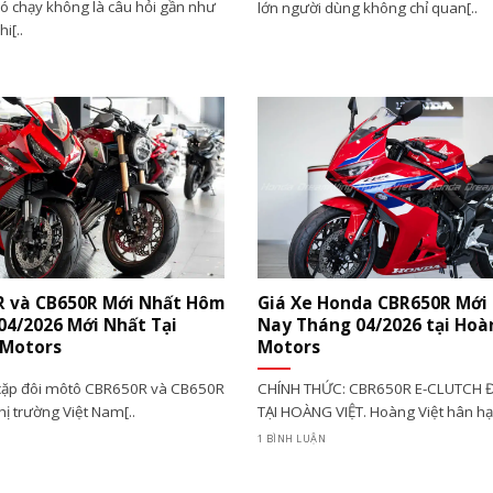
 chạy không là câu hỏi gần như
lớn người dùng không chỉ quan[..
i[..
R và CB650R Mới Nhất Hôm
Giá Xe Honda CBR650R Mới
04/2026 Mới Nhất Tại
Nay Tháng 04/2026 tại Hoà
 Motors
Motors
cặp đôi môtô CBR650R và CB650R
CHÍNH THỨC: CBR650R E-CLUTCH 
thị trường Việt Nam[..
TẠI HOÀNG VIỆT. Hoàng Việt hân hạn
1 BÌNH LUẬN