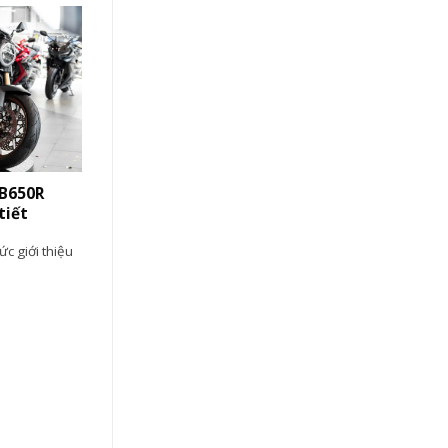
CB650R
tiết
c giới thiệu