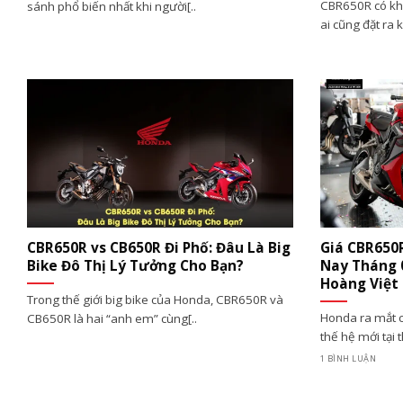
CBR650R có khó
sánh phổ biến nhất khi người[..
ai cũng đặt ra kh
CBR650R vs CB650R Đi Phố: Đâu Là Big
Giá CBR650
Bike Đô Thị Lý Tưởng Cho Bạn?
Nay Tháng 
Hoàng Việt
Trong thế giới big bike của Honda, CBR650R và
Honda ra mắt 
CB650R là hai “anh em” cùng[..
thế hệ mới tại 
1 BÌNH LUẬN