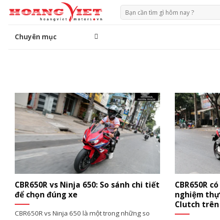
Chuyển
Tìm
đến
kiếm:
phần
Chuyên mục
nội
dung
CBR650R vs Ninja 650: So sánh chi tiết
CBR650R có 
để chọn đúng xe
nghiệm thực
Clutch trê
CBR650R vs Ninja 650 là một trong những so