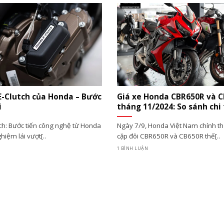
E-Clutch của Honda – Bước
Giá xe Honda CBR650R và 
i
tháng 11/2024: So sánh chi 
ch: Bước tiến công nghệ từ Honda
Ngày 7/9, Honda Việt Nam chính thứ
hiệm lái vượt[..
cặp đôi CBR650R và CB650R thế[..
1 BÌNH LUẬN