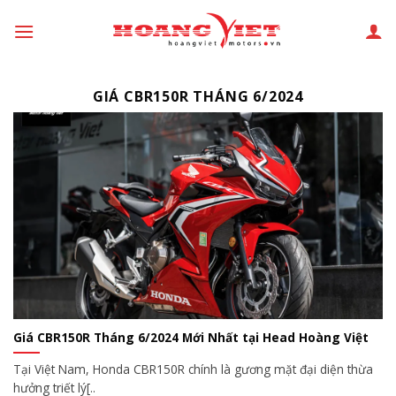
Chuyển
đến
phần
nội
GIÁ CBR150R THÁNG 6/2024
dung
Giá CBR150R Tháng 6/2024 Mới Nhất tại Head Hoàng Việt
Tại Việt Nam, Honda CBR150R chính là gương mặt đại diện thừa
hưởng triết lý[..