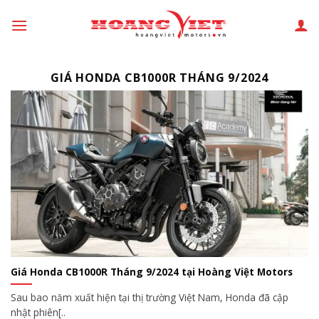
Chuyển
đến
phần
nội
GIÁ HONDA CB1000R THÁNG 9/2024
dung
Giá Honda CB1000R Tháng 9/2024 tại Hoàng Việt Motors
Sau bao năm xuất hiện tại thị trường Việt Nam, Honda đã cập
nhật phiên[..