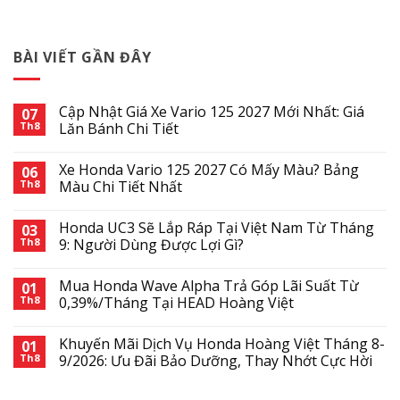
BÀI VIẾT GẦN ĐÂY
Cập Nhật Giá Xe Vario 125 2027 Mới Nhất: Giá
07
Th8
Lăn Bánh Chi Tiết
Xe Honda Vario 125 2027 Có Mấy Màu? Bảng
06
Th8
Màu Chi Tiết Nhất
Honda UC3 Sẽ Lắp Ráp Tại Việt Nam Từ Tháng
03
Th8
9: Người Dùng Được Lợi Gì?
Mua Honda Wave Alpha Trả Góp Lãi Suất Từ
01
Th8
0,39%/Tháng Tại HEAD Hoàng Việt
Khuyến Mãi Dịch Vụ Honda Hoàng Việt Tháng 8-
01
Th8
9/2026: Ưu Đãi Bảo Dưỡng, Thay Nhớt Cực Hời