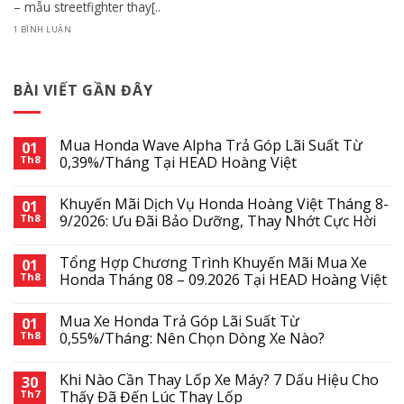
– mẫu streetfighter thay[..
1 BÌNH LUẬN
BÀI VIẾT GẦN ĐÂY
Mua Honda Wave Alpha Trả Góp Lãi Suất Từ
01
Th8
0,39%/Tháng Tại HEAD Hoàng Việt
Khuyến Mãi Dịch Vụ Honda Hoàng Việt Tháng 8-
01
Th8
9/2026: Ưu Đãi Bảo Dưỡng, Thay Nhớt Cực Hời
Tổng Hợp Chương Trình Khuyến Mãi Mua Xe
01
Th8
Honda Tháng 08 – 09.2026 Tại HEAD Hoàng Việt
Mua Xe Honda Trả Góp Lãi Suất Từ
01
Th8
0,55%/Tháng: Nên Chọn Dòng Xe Nào?
Khi Nào Cần Thay Lốp Xe Máy? 7 Dấu Hiệu Cho
30
Th7
Thấy Đã Đến Lúc Thay Lốp