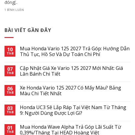
đóng[..
1 BÌNH LUẬN
BÀI VIẾT GẦN ĐÂY
Mua Honda Vario 125 2027 Trả Góp: Hướng Dẫn
10
Th8
Thủ Tục, Hồ Sơ Và Dự Toán Chi Phí
Cập Nhật Giá Xe Vario 125 2027 Mới Nhất: Giá
07
Th8
Lăn Bánh Chi Tiết
Xe Honda Vario 125 2027 Có Mấy Màu? Bảng
06
Th8
Màu Chi Tiết Nhất
Honda UC3 Sẽ Lắp Ráp Tại Việt Nam Từ Tháng
03
Th8
9: Người Dùng Được Lợi Gì?
Mua Honda Wave Alpha Trả Góp Lãi Suất Từ
01
Th8
0,39%/Tháng Tại HEAD Hoàng Việt