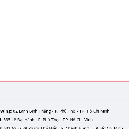
mWing
: 02 Lãnh Binh Thăng - P. Phú Thọ - TP. Hồ Chí Minh.
1
: 335 Lê Đại Hành - P. Phú Thọ - TP. Hồ Chí Minh.
2
: 631-635-639 Phạm Thế Hiển - P. Chánh Hưng - TP. Hồ Chí Minh.