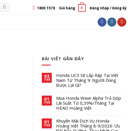
1800 1578
Giỏ hàng
Đăng nhập / Đăng ký
0
BÀI VIẾT GẦN ĐÂY
Honda UC3 Sẽ Lắp Ráp Tại Việt
03
Nam Từ Tháng 9: Người Dùng
Th8
Được Lợi Gì?
Mua Honda Wave Alpha Trả Góp
01
Lãi Suất Từ 0,39%/Tháng Tại
Th8
HEAD Hoàng Việt
Khuyến Mãi Dịch Vụ Honda
01
Hoàng Việt Tháng 8-9/2026: Ưu
Th8
Đãi Bảo Dưỡng, Thay Nhớt Cực