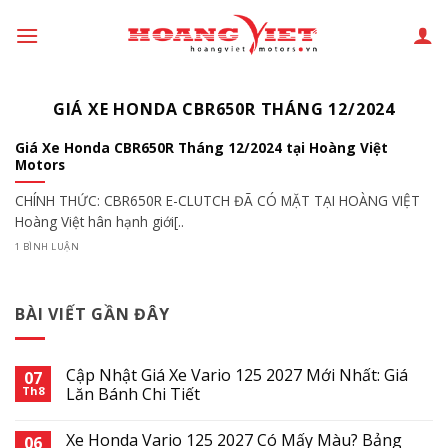
Chuyển
đến
phần
nội
GIÁ XE HONDA CBR650R THÁNG 12/2024
dung
Giá Xe Honda CBR650R Tháng 12/2024 tại Hoàng Việt
Motors
CHÍNH THỨC: CBR650R E-CLUTCH ĐÃ CÓ MẶT TẠI HOÀNG VIỆT
Hoàng Việt hân hạnh giới[..
1 BÌNH LUẬN
BÀI VIẾT GẦN ĐÂY
Cập Nhật Giá Xe Vario 125 2027 Mới Nhất: Giá
07
Th8
Lăn Bánh Chi Tiết
Xe Honda Vario 125 2027 Có Mấy Màu? Bảng
06