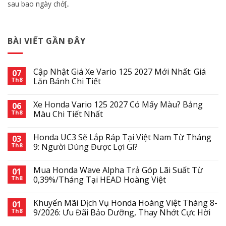
sau bao ngày chở[..
BÀI VIẾT GẦN ĐÂY
Cập Nhật Giá Xe Vario 125 2027 Mới Nhất: Giá
07
Th8
Lăn Bánh Chi Tiết
Xe Honda Vario 125 2027 Có Mấy Màu? Bảng
06
Th8
Màu Chi Tiết Nhất
Honda UC3 Sẽ Lắp Ráp Tại Việt Nam Từ Tháng
03
Th8
9: Người Dùng Được Lợi Gì?
Mua Honda Wave Alpha Trả Góp Lãi Suất Từ
01
Th8
0,39%/Tháng Tại HEAD Hoàng Việt
Khuyến Mãi Dịch Vụ Honda Hoàng Việt Tháng 8-
01
Th8
9/2026: Ưu Đãi Bảo Dưỡng, Thay Nhớt Cực Hời