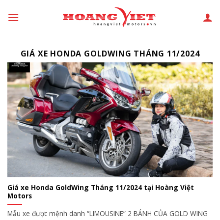
Chuyển
đến
phần
nội
GIÁ XE HONDA GOLDWING THÁNG 11/2024
dung
Giá xe Honda GoldWing Tháng 11/2024 tại Hoàng Việt
Motors
Mẫu xe được mệnh danh “LIMOUSINE” 2 BÁNH CỦA GOLD WING