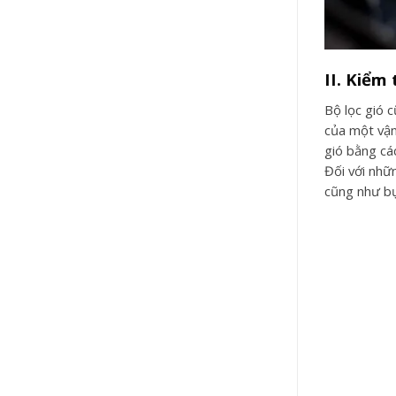
II. Kiểm t
Bộ lọc gió 
của một vận
gió bằng cá
Đối với nhữ
cũng như bụ