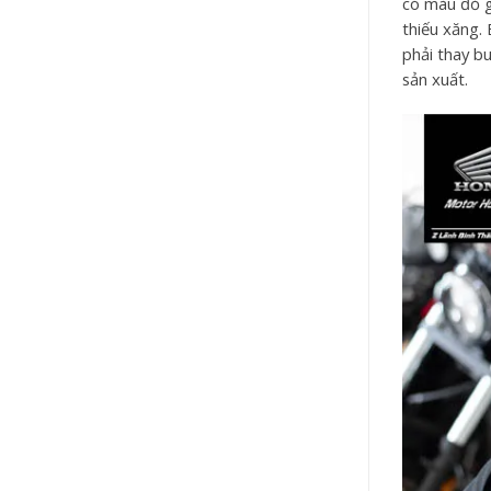
có màu đỏ gạ
thiếu xăng. 
phải thay bu
sản xuất.