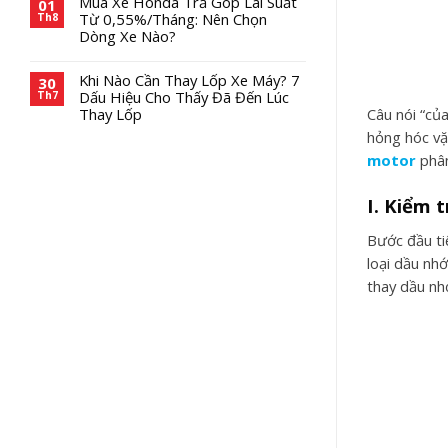
Mua Xe Honda Trả Góp Lãi Suất
01
Từ 0,55%/Tháng: Nên Chọn
Th8
Dòng Xe Nào?
Khi Nào Cần Thay Lốp Xe Máy? 7
30
Dấu Hiệu Cho Thấy Đã Đến Lúc
Th7
Câu nói “củ
Thay Lốp
hỏng hóc vặ
motor
phân
I.
Kiểm t
Bước đầu t
loại dầu nh
thay dầu nh