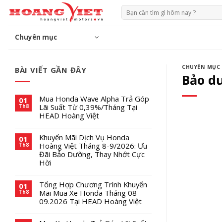
Chuyển
Tìm
đến
kiếm:
phần
Chuyên mục
nội
dung
CHUYÊN MỤC
BÀI VIẾT GẦN ĐÂY
Bảo d
Mua Honda Wave Alpha Trả Góp
01
Lãi Suất Từ 0,39%/Tháng Tại
Th8
HEAD Hoàng Việt
Khuyến Mãi Dịch Vụ Honda
01
Hoàng Việt Tháng 8-9/2026: Ưu
Th8
Đãi Bảo Dưỡng, Thay Nhớt Cực
Hời
Tổng Hợp Chương Trình Khuyến
01
Mãi Mua Xe Honda Tháng 08 –
Th8
09.2026 Tại HEAD Hoàng Việt