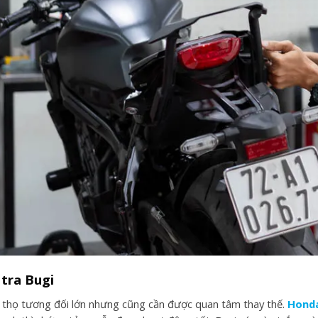
 tra Bugi
i thọ tương đối lớn nhưng cũng cần được quan tâm thay thế.
Hond