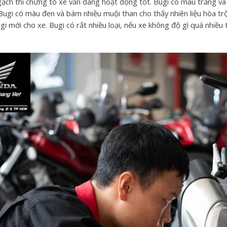
ch thì chứng tỏ xe vẫn đang hoạt động tốt. Bugi có màu trắng và kh
Bugi có màu đen và bám nhiều muội than cho thấy nhiên liệu hòa trộ
gi mới cho xe. Bugi có rất nhiều loại, nếu xe không độ gì quá nhiều