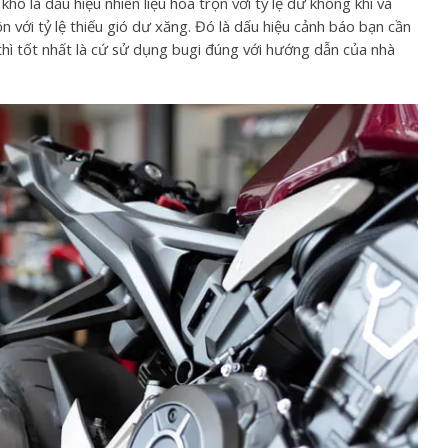
ô là dấu hiệu nhiên liệu hòa trộn với tỷ lệ dư không khí và
n với tỷ lệ thiếu gió dư xăng. Đó là dấu hiệu cảnh báo bạn cần
 thì tốt nhất là cứ sử dụng bugi đúng với hướng dẫn của nhà