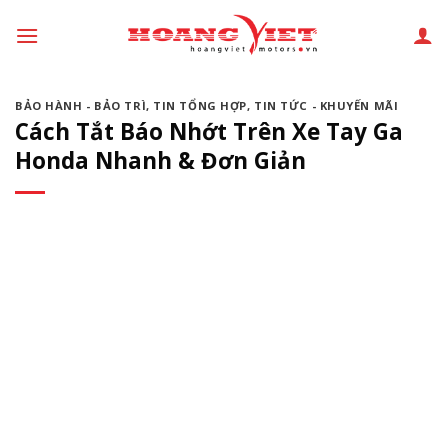
Chuyển
đến
phần
nội
BẢO HÀNH - BẢO TRÌ
,
TIN TỔNG HỢP
,
TIN TỨC - KHUYẾN MÃI
dung
Cách Tắt Báo Nhớt Trên Xe Tay Ga
Honda Nhanh & Đơn Giản