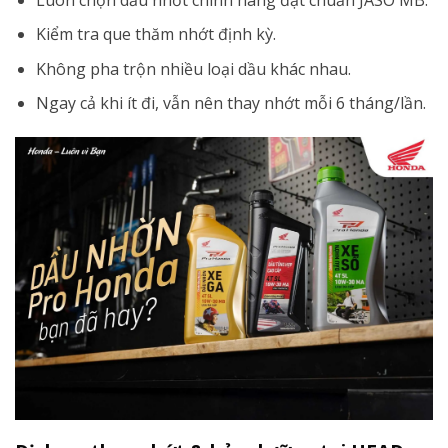
Kiểm tra que thăm nhớt định kỳ.
Không pha trộn nhiều loại dầu khác nhau.
Ngay cả khi ít đi, vẫn nên thay nhớt mỗi 6 tháng/lần.