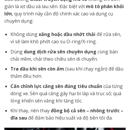
giản là xịt dầu và lau sên. Đặc biệt với
mô tô phân khối
lớn
, quy trình này cần độ chính xác cao và dụng cụ
chuyên dụng:
Không dùng
xăng hoặc dầu nhớt thải
để rửa sên,
vì sẽ làm khô phớt cao su O-ring/X-ring.
Dùng
dung dịch rửa sên chuyên dụng
cùng bàn
chải mềm, chải theo chiều sên di chuyển.
Tra dầu khi sên còn ấm
(sau khi chạy ngắn) để dầu
thấm đều hơn.
Căn chỉnh lực căng sên đúng tiêu chuẩn
của từng
dòng xe. Sên quá căng gây hại bi láp và trục số; quá
lỏng khiến sên văng khi tăng tốc.
Khi thay, nên thay
đồng bộ cả sên – nhông trước –
đĩa sau
để đảm bảo hiệu suất và độ bền tối đa.