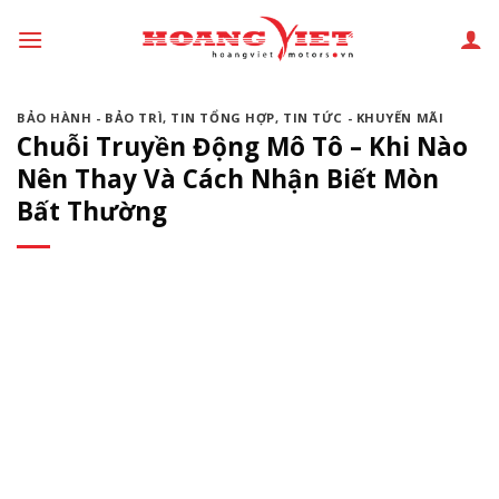
Chuyển
đến
phần
nội
BẢO HÀNH - BẢO TRÌ
,
TIN TỔNG HỢP
,
TIN TỨC - KHUYẾN MÃI
dung
Chuỗi Truyền Động Mô Tô – Khi Nào
Nên Thay Và Cách Nhận Biết Mòn
Bất Thường