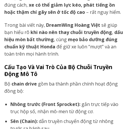
đúng cách,
xe có thể giảm lực kéo, phát tiếng ồn
hoặc thậm chí gãy sên ở tốc độ cao
– rất nguy hiểm.
Trong bài viết này,
DreamWing Hoàng Việt
sẽ giúp
bạn hiểu rõ
khi nào nên thay chuỗi truyền động
,
dấu
hiệu mòn bất thường
, cùng
mẹo bảo dưỡng đúng
chuẩn kỹ thuật Honda
để giữ xe luôn “mượt” và an
toàn trên mọi hành trình.
Cấu Tạo Và Vai Trò Của Bộ Chuỗi Truyền
Động Mô Tô
Bộ
chain drive
gồm ba thành phần chính hoạt động
đồng bộ:
Nhông trước (Front Sprocket):
gắn trực tiếp vào
trục hộp số, nhận mô-men từ động cơ.
Sên (Chain):
dẫn truyền chuyển động từ nhông
trước ra bánh sau.