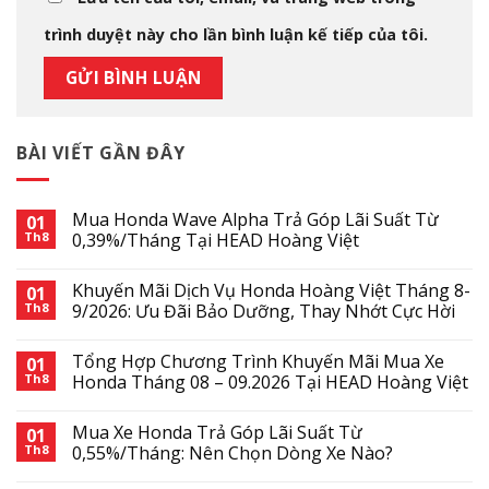
trình duyệt này cho lần bình luận kế tiếp của tôi.
BÀI VIẾT GẦN ĐÂY
Mua Honda Wave Alpha Trả Góp Lãi Suất Từ
01
Th8
0,39%/Tháng Tại HEAD Hoàng Việt
Khuyến Mãi Dịch Vụ Honda Hoàng Việt Tháng 8-
01
Th8
9/2026: Ưu Đãi Bảo Dưỡng, Thay Nhớt Cực Hời
Tổng Hợp Chương Trình Khuyến Mãi Mua Xe
01
Th8
Honda Tháng 08 – 09.2026 Tại HEAD Hoàng Việt
Mua Xe Honda Trả Góp Lãi Suất Từ
01
Th8
0,55%/Tháng: Nên Chọn Dòng Xe Nào?