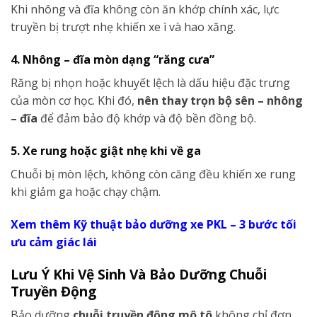
Khi nhông và đĩa không còn ăn khớp chính xác, lực
truyền bị trượt nhẹ khiến xe ì và hao xăng.
4. Nhông – đĩa mòn dạng “răng cưa”
Răng bị nhọn hoặc khuyết lệch là dấu hiệu đặc trưng
của mòn cơ học. Khi đó,
nên thay trọn bộ sên – nhông
– đĩa
để đảm bảo độ khớp và độ bền đồng bộ.
5. Xe rung hoặc giật nhẹ khi về ga
Chuỗi bị mòn lệch, không còn căng đều khiến xe rung
khi giảm ga hoặc chạy chậm.
Xem thêm Kỹ thuật bảo dưỡng xe PKL – 3 bước tối
ưu cảm giác lái
Lưu Ý Khi Vệ Sinh Và Bảo Dưỡng Chuỗi
Truyền Động
Bảo dưỡng
chuỗi truyền động mô tô
không chỉ đơn