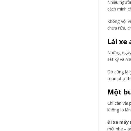
Nhiều người
cách mình c
Không vội v
chưa rửa, c
Lái xe
Những ngày 
sát kỹ và n
Đó cũng là l
toàn phụ th
Một bu
Chỉ cần vài 
không lo lắn
Đi xe máy 
mới nhẹ – an