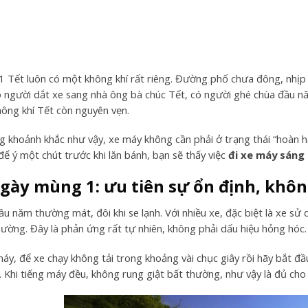
 Tết luôn có một không khí rất riêng. Đường phố chưa đông, nhịp 
 người dắt xe sang nhà ông bà chúc Tết, có người ghé chùa đầu n
ông khí Tết còn nguyên vẹn.
 khoảnh khắc như vậy, xe máy không cần phải ở trạng thái “hoàn hảo
để ý một chút trước khi lăn bánh, bạn sẽ thấy việc
đi xe máy sáng
ngày mùng 1: ưu tiên sự ổn định, khôn
ầu năm thường mát, đôi khi se lạnh. Với nhiều xe, đặc biệt là xe s
hường. Đây là phản ứng rất tự nhiên, không phải dấu hiệu hỏng hóc.
máy, để xe chạy không tải trong khoảng vài chục giây rồi hãy bắt đ
. Khi tiếng máy đều, không rung giật bất thường, như vậy là đủ 