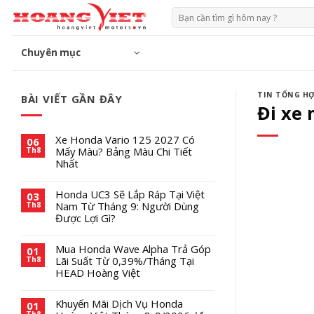
Chuyển
Tìm
đến
kiếm:
phần
Chuyên mục
nội
dung
TIN TỔNG H
BÀI VIẾT GẦN ĐÂY
Đi xe 
Xe Honda Vario 125 2027 Có
06
Mấy Màu? Bảng Màu Chi Tiết
Th8
Nhất
Honda UC3 Sẽ Lắp Ráp Tại Việt
03
Nam Từ Tháng 9: Người Dùng
Th8
Được Lợi Gì?
Mua Honda Wave Alpha Trả Góp
01
Lãi Suất Từ 0,39%/Tháng Tại
Th8
HEAD Hoàng Việt
Khuyến Mãi Dịch Vụ Honda
01
Th8