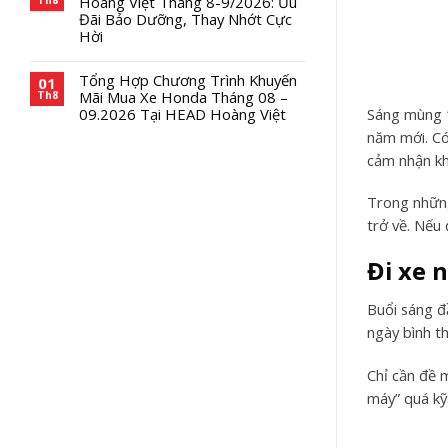
Hoàng Việt Tháng 8-9/2026: Ưu
Đãi Bảo Dưỡng, Thay Nhớt Cực
Hời
Tổng Hợp Chương Trình Khuyến
01
Mãi Mua Xe Honda Tháng 08 –
Th8
Sáng mùng 1
09.2026 Tại HEAD Hoàng Việt
năm mới. Có
cảm nhận kh
Trong những
trở về. Nếu 
Đi xe 
Buổi sáng đ
ngày bình t
Chỉ cần đề 
máy” quá kỹ