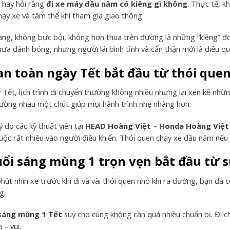
 hay hỏi rằng
đi xe máy đầu năm có kiêng gì không
. Thực tế, k
hạy xe và tâm thế khi tham gia giao thông.
àng, không bực bội, không hơn thua trên đường là những “kiêng” đ
hưa đánh bóng, nhưng người lái bình tĩnh và cẩn thận mới là điều q
 an toàn ngày Tết bắt đầu từ thói que
Tết, lịch trình di chuyển thường không nhiều nhưng lại xen kẽ nhữ
hường nhau một chút giúp mọi hành trình nhẹ nhàng hơn.
ý do các kỹ thuật viên tại
HEAD Hoàng Việt – Honda Hoàng Việt
uộc rất nhiều vào người điều khiển. Thói quen chạy xe đầu năm nếu
ổi sáng mùng 1 trọn vẹn bắt đầu từ 
phút nhìn xe trước khi đi và vài thói quen nhỏ khi ra đường, bạn đ
g.
sáng mùng 1 Tết
suy cho cùng không cần quá nhiều chuẩn bị. Đi c
 – vui.