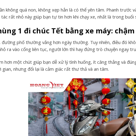
cần không quá non, không xẹp hẳn là có thể yên tâm. Phanh trước và
tác rất nhỏ này giúp bạn tự tin hơn khi chạy xe, nhất là trong buổ
ùng 1 đi chúc Tết bằng xe máy: chậm l
 đường phố thường vắng hơn ngày thường. Tuy nhiên, điều đó không 
nhỏ ra vào cổng liên tục, người lớn thì hay đứng trò chuyện ngay tr
m hơn một chút giúp bạn dễ xử lý tình huống, ít căng thẳng và đún
 gian, nhưng đổi lại là cảm giác rất thư thả và an tâm.