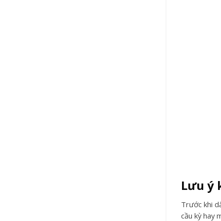
Lưu ý 
Trước khi dắ
cầu kỳ hay m