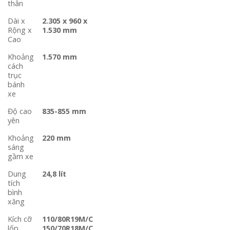
thân
Dài x
2.305 x 960 x
Rộng x
1.530 mm
Cao
Khoảng
1.570 mm
cách
trục
bánh
xe
Độ cao
835-855 mm
yên
Khoảng
220 mm
sáng
gầm xe
Dung
24,8 lít
tích
bình
xăng
Kích cỡ
110/80R19M/C
lốp
150/70R18M/C