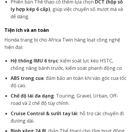
Phiên bản Thể thao có thêm lựa chọn
DCT (hộp số
ly hợp kép 6 cấp)
, giúp việc chuyển số mượt mà và
dễ dàng.
Tiện ích và an toàn
Honda trang bị cho Africa Twin hàng loạt công nghệ
hiện đại:
Hệ thống IMU 6 trục
: kiểm soát lực kéo HSTC,
chống nâng bánh trước, kiểm soát phanh động cơ.
ABS trong cua
: đảm bảo an toàn khi vào góc cua tốc
độ cao.
Chế độ lái đa dạng
: Touring, Gravel, Urban, Off-
road và 2 chế độ tùy chỉnh.
Cruise Control & sưởi tay lái
: hỗ trợ các chuyến đi
đường dài.
Bình xăng 24,8L
(bản Thể thao) cho tầm hoạt động