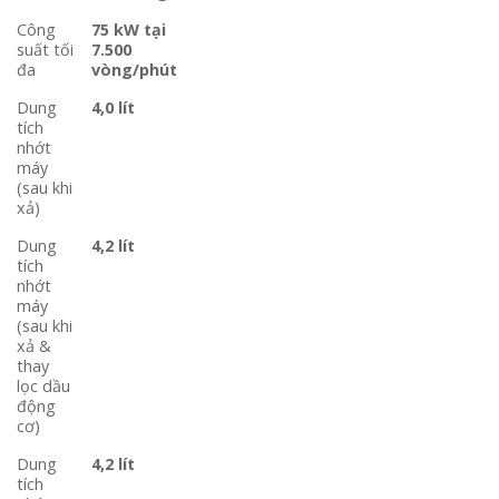
Công
75 kW tại
suất tối
7.500
đa
vòng/phút
Dung
4,0 lít
tích
nhớt
máy
(sau khi
xả)
Dung
4,2 lít
tích
nhớt
máy
(sau khi
xả &
thay
lọc dầu
động
cơ)
Dung
4,2 lít
tích