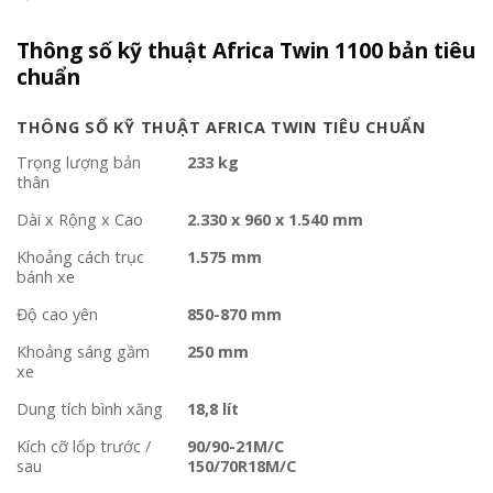
Thông số kỹ thuật Africa Twin 1100 bản tiêu
chuẩn
THÔNG SỐ KỸ THUẬT AFRICA TWIN TIÊU CHUẨN
Trọng lượng bản
233 kg
thân
Dài x Rộng x Cao
2.330 x 960 x 1.540 mm
Khoảng cách trục
1.575 mm
bánh xe
Độ cao yên
850-870 mm
Khoảng sáng gầm
250 mm
xe
Dung tích bình xăng
18,8 lít
Kích cỡ lốp trước /
90/90-21M/C
sau
150/70R18M/C