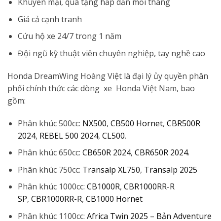
Khuyến mại, quà tặng hấp dẫn mỗi tháng
Giá cả cạnh tranh
Cứu hộ xe 24/7 trong 1 năm
Đội ngũ kỹ thuật viên chuyên nghiệp, tay nghề cao
Honda DreamWing Hoàng Việt là đại lý ủy quyền phân
phối chính thức các dòng xe Honda Việt Nam, bao
gồm:
Phân khúc 500cc:
NX500
,
CB500 Hornet
,
CBR500R
2024
,
REBEL 500 2024
,
CL500
.
Phân khúc 650cc:
CB650R 2024
,
CBR650R 2024
.
Phân khúc 750cc:
Transalp XL750
,
Transalp 2025
Phân khúc 1000cc:
CB1000R
,
CBR1000RR-R
SP
,
CBR1000RR-R
,
CB1000 Hornet
Phân khúc 1100cc:
Africa Twin 2025 – Bản Adventure