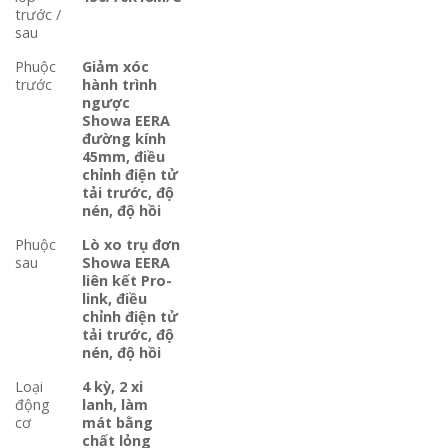
trước /
sau
Phuộc
Giảm xóc
trước
hành trình
ngược
Showa EERA
đường kính
45mm, điều
chỉnh điện tử
tải trước, độ
nén, độ hồi
Phuộc
Lò xo trụ đơn
sau
Showa EERA
liên kết Pro-
link, điều
chỉnh điện tử
tải trước, độ
nén, độ hồi
Loại
4 kỳ, 2 xi
động
lanh, làm
cơ
mát bằng
chất lỏng