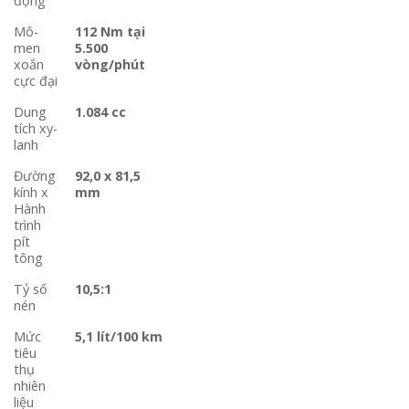
động
Mô-
112 Nm tại
men
5.500
xoắn
vòng/phút
cực đại
Dung
1.084 cc
tích xy-
lanh
Đường
92,0 x 81,5
kính x
mm
Hành
trình
pít
tông
Tỷ số
10,5:1
nén
Mức
5,1 lít/100 km
tiêu
thụ
nhiên
liệu