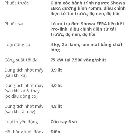
Phuộc trước
Giảm xóc hành trình ngược Showa
EERA đường kính 45mm, điều chỉnh
điện tử tải trước, độ nén, độ hồi
Phuộc sau
Lò xo trụ đơn Showa EERA liên kết
Pro-link, điều chỉnh điện tử tải
trước, độ nén, độ hồi
Loại động cơ
4 kỳ, 2 xi lanh, làm mát bằng chất
lỏng
Công suất tối đa
75 kW tại 7.500 vòng/phút
Dung tích nhớt máy
3,9 lít
(sau khi xả)
Dung tích nhớt máy
4,0 lít
(sau khi xả & thay
lọc dầu động cơ)
Dung tích nhớt máy
4,8 lít
(sau khi rã máy)
Loại truyền động
Côn tay 6 số
Hệ thống khởi động
Điện