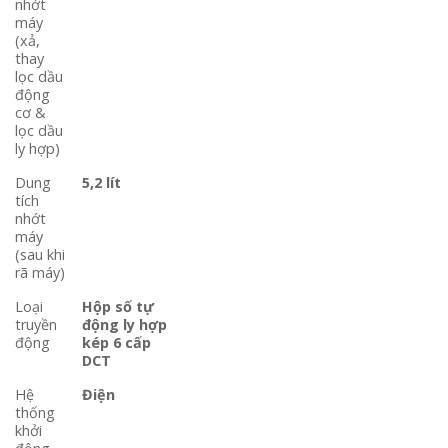
nhớt
máy
(xả,
thay
lọc dầu
động
cơ &
lọc dầu
ly hợp)
Dung
5,2 lít
tích
nhớt
máy
(sau khi
rã máy)
Loại
Hộp số tự
truyền
động ly hợp
động
kép 6 cấp
DCT
Hệ
Điện
thống
khởi