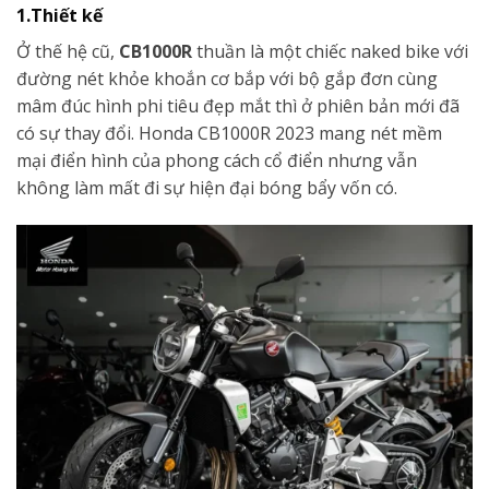
1.Thiết kế
Ở thế hệ cũ,
CB1000R
thuần là một chiếc naked bike với
đường nét khỏe khoắn cơ bắp với bộ gắp đơn cùng
mâm đúc hình phi tiêu đẹp mắt thì ở phiên bản mới đã
có sự thay đổi. Honda CB1000R 2023 mang nét mềm
mại điển hình của phong cách cổ điển nhưng vẫn
không làm mất đi sự hiện đại bóng bẩy vốn có.