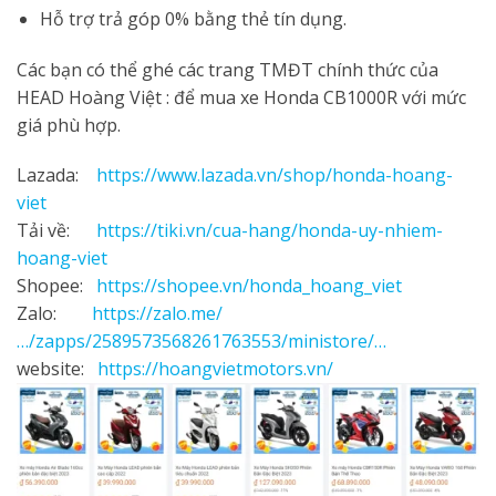
Hỗ trợ trả góp 0% bằng thẻ tín dụng.
Các bạn có thể ghé các trang TMĐT chính thức của
HEAD Hoàng Việt : để mua xe Honda CB1000R với mức
giá phù hợp.
Lazada:
https://www.lazada.vn/shop/honda-hoang-
viet
Tải về:
https://tiki.vn/cua-hang/honda-uy-nhiem-
hoang-viet
Shopee:
https://shopee.vn/honda_hoang_viet
Zalo:
https://zalo.me/
…/zapps/2589573568261763553/ministore/…
website:
https://hoangvietmotors.vn/