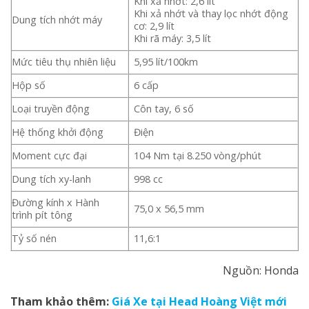
Khi xả nhớt: 2,6 lít
Khi xả nhớt và thay lọc nhớt động
Dung tích nhớt máy
cơ: 2,9 lít
Khi rã máy: 3,5 lít
Mức tiêu thụ nhiên liệu
5,95 lít/100km
Hộp số
6 cấp
Loại truyền động
Côn tay, 6 số
Hệ thống khởi động
Điện
Moment cực đại
104 Nm tại 8.250 vòng/phút
Dung tích xy-lanh
998 cc
Đường kính x Hành
75,0 x 56,5 mm
trình pít tông
Tỷ số nén
11,6:1
Nguồn: Honda
Tham khảo thêm:
Giá Xe tại Head Hoàng Việt mới