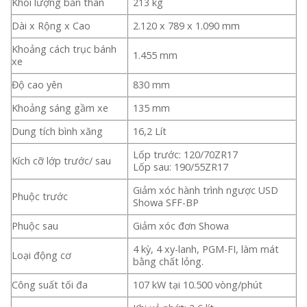
Khối lượng bản thân
213 kg
Dài x Rộng x Cao
2.120 x 789 x 1.090 mm
Khoảng cách trục bánh
1.455 mm
xe
Độ cao yên
830 mm
Khoảng sáng gầm xe
135 mm
Dung tích bình xăng
16,2 Lít
Lốp trước: 120/70ZR17
Kích cỡ lớp trước/ sau
Lốp sau: 190/55ZR17
Giảm xóc hành trình ngược USD
Phuộc trước
Showa SFF-BP
Phuộc sau
Giảm xóc đơn Showa
4 kỳ, 4 xy-lanh, PGM-FI, làm mát
Loại động cơ
bằng chất lỏng.
Công suất tối đa
107 kW tại 10.500 vòng/phút