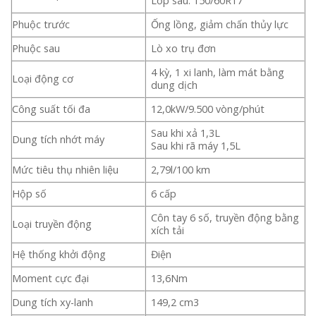
Lốp sau: 150/60R17
Phuộc trước
Ống lồng, giảm chấn thủy lực
Phuộc sau
Lò xo trụ đơn
4 kỳ, 1 xi lanh, làm mát bằng
Loại động cơ
dung dịch
Công suất tối đa
12,0kW/9.500 vòng/phút
Sau khi xả 1,3L
Dung tích nhớt máy
Sau khi rã máy 1,5L
Mức tiêu thụ nhiên liệu
2,79l/100 km
Hộp số
6 cấp
Côn tay 6 số, truyền động bằng
Loại truyền động
xích tải
Hệ thống khởi động
Điện
Moment cực đại
13,6Nm
Dung tích xy-lanh
149,2 cm3