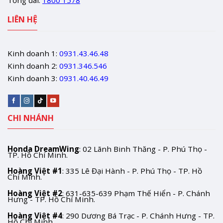
Tổng đài:
1800 1578
LIÊN HỆ
Kinh doanh 1:
0931.43.46.48
Kinh doanh 2:
0931.346.546
Kinh doanh 3:
0931.40.46.49
CHI NHÁNH
Honda DreamWing
: 02 Lãnh Binh Thăng - P. Phú Thọ -
TP. Hồ Chí Minh.
Hoàng Việt #1
: 335 Lê Đại Hành - P. Phú Thọ - TP. Hồ
Chí Minh.
Hoàng Việt #2
: 631-635-639 Phạm Thế Hiển - P. Chánh
Hưng - TP. Hồ Chí Minh.
Hoàng Việt #4
: 290 Dương Bá Trạc - P. Chánh Hưng - TP.
Hồ Chí Minh.