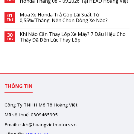
Honda Tháng 08 – 09.2026 Tại HEAD Hoàng Việt
Mua Xe Honda Trả Góp Lãi Suất Từ
01
Th8
0,55%/Tháng: Nên Chọn Dòng Xe Nào?
Khi Nào Cần Thay Lốp Xe Máy? 7 Dấu Hiệu Cho
30
Th7
Thấy Đã Đến Lúc Thay Lốp
THÔNG TIN
Công Ty TNHH Mô Tô Hoàng Việt
Mã số thuế: 0309465995
Email:
cskh@hoangvietmotors.vn