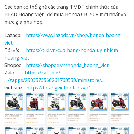
Các bạn có thể ghé các trang TMĐT chính thức của
HEAD Hoàng Việt : để mua Honda CB150R mới nhất với
mức giá phù hợp.
Lazada:
https://www.lazada.vn/shop/honda-hoang-
viet
Tải về:
https://tiki.vn/cua-hang/honda-uy-nhiem-
hoang-viet
Shopee:
https://shopee.vn/honda_hoang_viet
Zalo:
https://zalo.me/
…/zapps/2589573568261763553/ministore/…
website:
https://hoangvietmotors.vn/