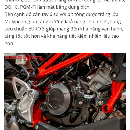
DOHC, PGM-FI làm mát bằng dung dịch.
Bên cạnh đó côn tay 6 số với pít tông được tráng lớp
Molypden giúp tăng cường khả năng chịu nhiệt, cùng
tiêu chuẩn EURO 3 giúp mang đến khả năng vận hành,
tăng tốc tốt hơn và khả năng tiết kiệm nhiên liệu cao
hơn