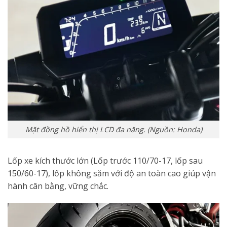
Mặt đồng hồ hiển thị LCD đa năng. (Nguồn: Honda)
Lốp xe kích thước lớn (Lốp trước 110/70-17, lốp sau
150/60-17), lốp không săm với độ an toàn cao giúp vận
hành cân bằng, vững chắc.