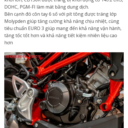
DOHC, PGM-FI làm mát bằng dung dịch.
Bên cạnh đó côn tay 6 số với pít tông được tráng lớp
Molypden giúp tăng cường khả năng chịu nhiệt, cùng
tiêu chuẩn EURO 3 giúp mang đến khả năng vận hành,
tăng tốc tốt hơn và khả năng tiết kiệm nhiên liệu cao
hơn