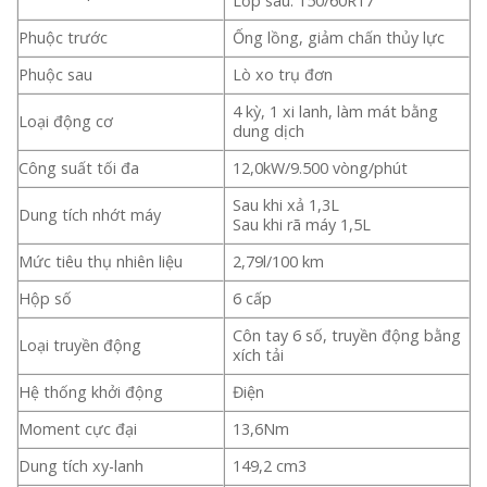
Lốp sau: 150/60R17
Phuộc trước
Ống lồng, giảm chấn thủy lực
Phuộc sau
Lò xo trụ đơn
4 kỳ, 1 xi lanh, làm mát bằng
Loại động cơ
dung dịch
Công suất tối đa
12,0kW/9.500 vòng/phút
Sau khi xả 1,3L
Dung tích nhớt máy
Sau khi rã máy 1,5L
Mức tiêu thụ nhiên liệu
2,79l/100 km
Hộp số
6 cấp
Côn tay 6 số, truyền động bằng
Loại truyền động
xích tải
Hệ thống khởi động
Điện
Moment cực đại
13,6Nm
Dung tích xy-lanh
149,2 cm3