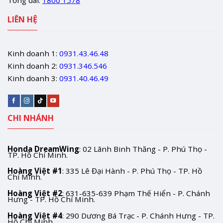
Tổng đài:
1800 1578
LIÊN HỆ
Kinh doanh 1:
0931.43.46.48
Kinh doanh 2:
0931.346.546
Kinh doanh 3:
0931.40.46.49
CHI NHÁNH
Honda DreamWing
: 02 Lãnh Binh Thăng - P. Phú Thọ -
TP. Hồ Chí Minh.
Hoàng Việt #1
: 335 Lê Đại Hành - P. Phú Thọ - TP. Hồ
Chí Minh.
Hoàng Việt #2
: 631-635-639 Phạm Thế Hiển - P. Chánh
Hưng - TP. Hồ Chí Minh.
Hoàng Việt #4
: 290 Dương Bá Trạc - P. Chánh Hưng - TP.
Hồ Chí Minh.