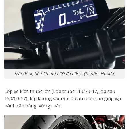
Mặt đồng hồ hiển thị LCD đa năng. (Nguồn: Honda)
Lốp xe kích thước lớn (Lốp trước 110/70-17, lốp sau
150/60-17), lốp không săm với độ an toàn cao giúp vận
hành cân bằng, vững chắc.