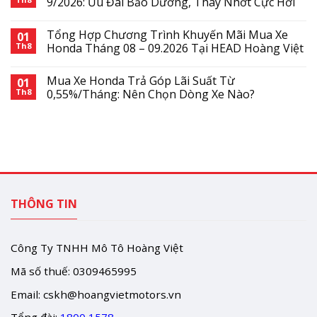
9/2026: Ưu Đãi Bảo Dưỡng, Thay Nhớt Cực Hời
Tổng Hợp Chương Trình Khuyến Mãi Mua Xe
01
Th8
Honda Tháng 08 – 09.2026 Tại HEAD Hoàng Việt
Mua Xe Honda Trả Góp Lãi Suất Từ
01
Th8
0,55%/Tháng: Nên Chọn Dòng Xe Nào?
THÔNG TIN
Công Ty TNHH Mô Tô Hoàng Việt
Mã số thuế: 0309465995
Email:
cskh@hoangvietmotors.vn