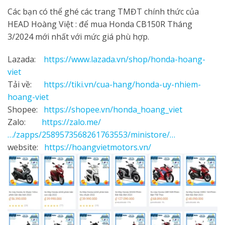
Các bạn có thể ghé các trang TMĐT chính thức của
HEAD Hoàng Việt : để mua Honda CB150R Tháng
3/2024 mới nhất với mức giá phù hợp.
Lazada:
https://www.lazada.vn/shop/honda-hoang-
viet
Tải về:
https://tiki.vn/cua-hang/honda-uy-nhiem-
hoang-viet
Shopee:
https://shopee.vn/honda_hoang_viet
Zalo:
https://zalo.me/
…/zapps/2589573568261763553/ministore/…
website:
https://hoangvietmotors.vn/