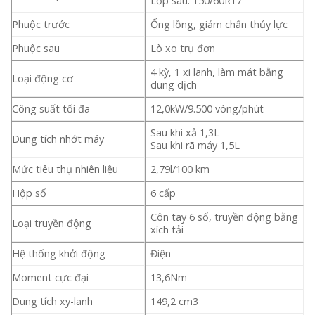
Lốp sau: 150/60R17
Phuộc trước
Ống lồng, giảm chấn thủy lực
Phuộc sau
Lò xo trụ đơn
4 kỳ, 1 xi lanh, làm mát bằng
Loại động cơ
dung dịch
Công suất tối đa
12,0kW/9.500 vòng/phút
Sau khi xả 1,3L
Dung tích nhớt máy
Sau khi rã máy 1,5L
Mức tiêu thụ nhiên liệu
2,79l/100 km
Hộp số
6 cấp
Côn tay 6 số, truyền động bằng
Loại truyền động
xích tải
Hệ thống khởi động
Điện
Moment cực đại
13,6Nm
Dung tích xy-lanh
149,2 cm3