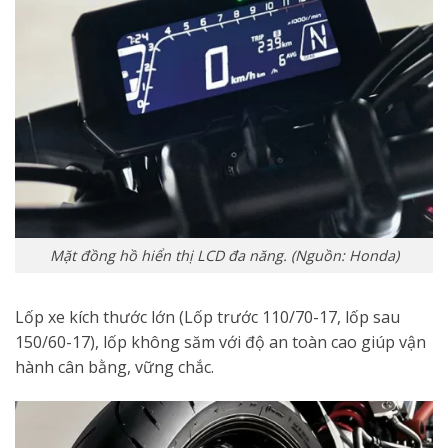
Mặt đồng hồ hiển thị LCD đa năng. (Nguồn: Honda)
Lốp xe kích thước lớn (Lốp trước 110/70-17, lốp sau
150/60-17), lốp không săm với độ an toàn cao giúp vận
hành cân bằng, vững chắc.