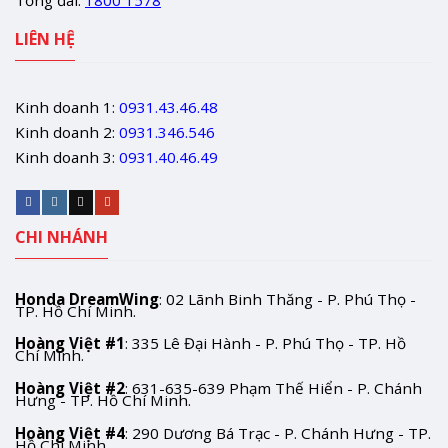
Tổng đài:
1800 1578
LIÊN HỆ
Kinh doanh 1:
0931.43.46.48
Kinh doanh 2:
0931.346.546
Kinh doanh 3:
0931.40.46.49
CHI NHÁNH
Honda DreamWing
: 02 Lãnh Binh Thăng - P. Phú Thọ -
TP. Hồ Chí Minh.
Hoàng Việt #1
: 335 Lê Đại Hành - P. Phú Thọ - TP. Hồ
Chí Minh.
Hoàng Việt #2
: 631-635-639 Phạm Thế Hiển - P. Chánh
Hưng - TP. Hồ Chí Minh.
Hoàng Việt #4
: 290 Dương Bá Trạc - P. Chánh Hưng - TP.
Hồ Chí Minh.