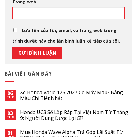
Trang web
Lưu tên của tôi, email, và trang web trong
trình duyệt này cho lần bình luận kế tiếp của tôi.
BÀI VIẾT GẦN ĐÂY
Xe Honda Vario 125 2027 Có Mấy Màu? Bảng
06
Th8
Màu Chi Tiết Nhất
Honda UC3 Sẽ Lắp Ráp Tại Việt Nam Từ Tháng
03
Th8
9: Người Dùng Được Lợi Gì?
Mua Honda Wave Alpha Trả Góp Lãi Suất Từ
01
Th8