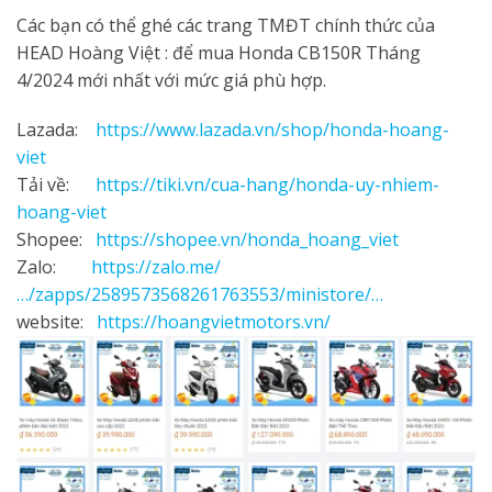
Các bạn có thể ghé các trang TMĐT chính thức của
HEAD Hoàng Việt : để mua Honda CB150R Tháng
4/2024 mới nhất với mức giá phù hợp.
Lazada:
https://www.lazada.vn/shop/honda-hoang-
viet
Tải về:
https://tiki.vn/cua-hang/honda-uy-nhiem-
hoang-viet
Shopee:
https://shopee.vn/honda_hoang_viet
Zalo:
https://zalo.me/
…/zapps/2589573568261763553/ministore/…
website:
https://hoangvietmotors.vn/