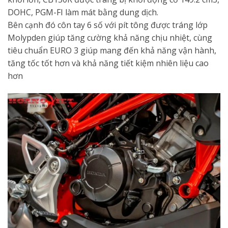
DOHC, PGM-FI làm mát bằng dung dịch.
Bên cạnh đó côn tay 6 số với pít tông được tráng lớp
Molypden giúp tăng cường khả năng chịu nhiệt, cùng
tiêu chuẩn EURO 3 giúp mang đến khả năng vận hành,
tăng tốc tốt hơn và khả năng tiết kiệm nhiên liệu cao
hơn