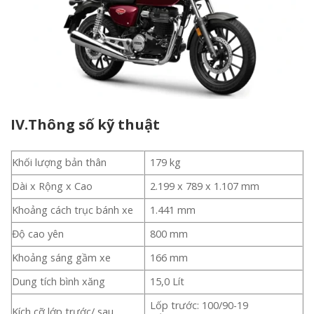
IV.Thông số kỹ thuật
Khối lượng bản thân
179 kg
Dài x Rộng x Cao
2.199 x 789 x 1.107 mm
Khoảng cách trục bánh xe
1.441 mm
Độ cao yên
800 mm
Khoảng sáng gầm xe
166 mm
Dung tích bình xăng
15,0 Lít
Lốp trước: 100/90-19
Kích cỡ lớp trước/ sau