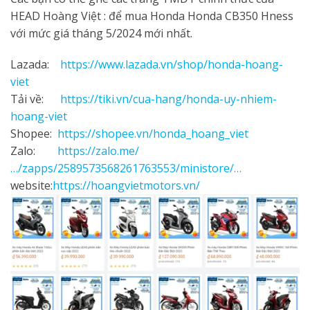
HEAD Hoàng Việt : để mua Honda Honda CB350 Hness
với mức giá tháng 5/2024 mới nhất.
Lazada:
https://www.lazada.vn/shop/honda-hoang-
viet
Tải về:
https://tiki.vn/cua-hang/honda-uy-nhiem-
hoang-viet
Shopee:
https://shopee.vn/honda_hoang_viet
Zalo:
https://zalo.me/
…/zapps/2589573568261763553/ministore/…
website:
https://hoangvietmotors.vn/