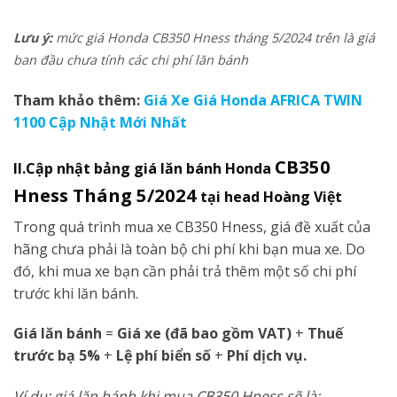
Lưu ý:
mức giá Honda CB350 Hness tháng 5/2024 trên là giá
ban đầu chưa tính các chi phí lăn bánh
Tham khảo thêm:
Giá Xe Giá Honda AFRICA TWIN
1100 Cập Nhật Mới Nhất
CB350
II.Cập nhật bảng giá
lăn bánh
Honda
Hness Tháng 5/2024
tại head Hoàng Việt
Trong quá trình mua xe CB350 Hness, giá đề xuất của
hãng chưa phải là toàn bộ chi phí khi bạn mua xe. Do
đó, khi mua xe bạn cần phải trả thêm một số chi phí
trước khi lăn bánh.
Giá lăn bánh
=
Giá xe (đã bao gồm VAT)
+
Thuế
trước bạ 5%
+
Lệ phí biển số
+
Phí dịch vụ.
Ví dụ: giá lăn bánh khi mua CB350 Hness sẽ là: