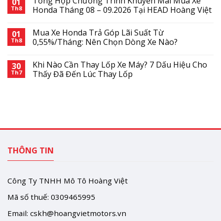
Tổng Hợp Chương Trình Khuyến Mãi Mua Xe
01
Th8
Honda Tháng 08 – 09.2026 Tại HEAD Hoàng Việt
Mua Xe Honda Trả Góp Lãi Suất Từ
01
Th8
0,55%/Tháng: Nên Chọn Dòng Xe Nào?
Khi Nào Cần Thay Lốp Xe Máy? 7 Dấu Hiệu Cho
30
Th7
Thấy Đã Đến Lúc Thay Lốp
THÔNG TIN
Công Ty TNHH Mô Tô Hoàng Việt
Mã số thuế: 0309465995
Email:
cskh@hoangvietmotors.vn