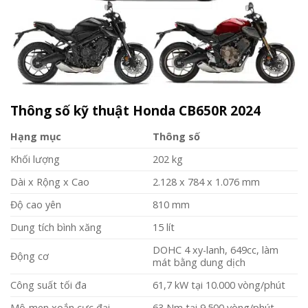
Thông số kỹ thuật Honda CB650R 2024
Hạng mục
Thông số
Khối lượng
202 kg
Dài x Rộng x Cao
2.128 x 784 x 1.076 mm
Độ cao yên
810 mm
Dung tích bình xăng
15 lít
DOHC 4 xy-lanh, 649cc, làm
Động cơ
mát bằng dung dịch
Công suất tối đa
61,7 kW tại 10.000 vòng/phút
Mô-men xoắn cực đại
63 Nm tại 9.500 vòng/phút