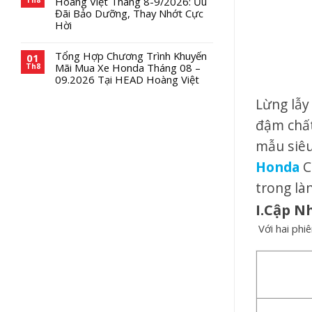
Hoàng Việt Tháng 8-9/2026: Ưu
Đãi Bảo Dưỡng, Thay Nhớt Cực
Hời
Tổng Hợp Chương Trình Khuyến
01
Mãi Mua Xe Honda Tháng 08 –
Th8
09.2026 Tại HEAD Hoàng Việt
Lừng lẫy
đậm chất
mẫu siêu
Honda
C
trong là
I.Cập N
Với hai phi