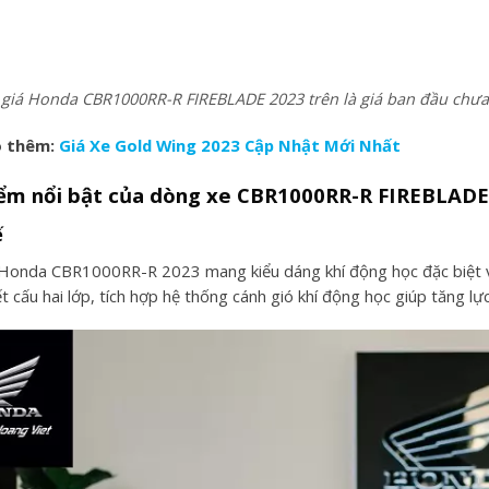
iá Honda CBR1000RR-R FIREBLADE 2023 trên là giá ban đầu chưa t
 thêm:
Giá Xe Gold Wing 2023 Cập Nhật Mới Nhất
iểm nổi bật của dòng xe CBR1000RR-R FIREBLADE
ế
 Honda CBR1000RR-R 2023 mang kiểu dáng khí động học đặc biệt v
ết cấu hai lớp, tích hợp hệ thống cánh gió khí động học giúp tăng l