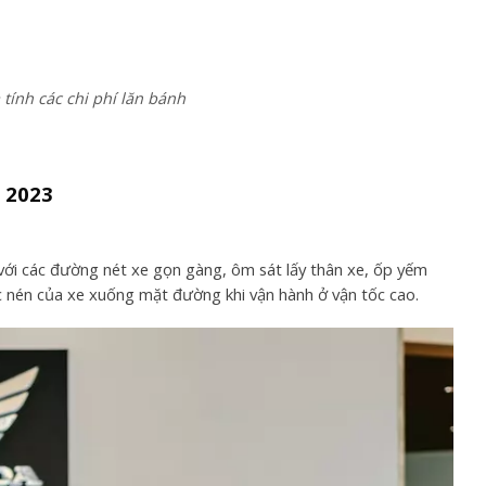
ính các chi phí lăn bánh
 2023
ới các đường nét xe gọn gàng, ôm sát lấy thân xe, ốp yếm
ực nén của xe xuống mặt đường khi vận hành ở vận tốc cao.