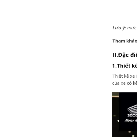
Lưu ý:
mức g
Tham khảo
II.Đặc đ
1.Thiết k
Thiết kế xe
của xe có k