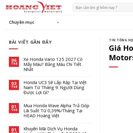
Chuyển
Tìm
đến
kiếm:
phần
Chuyên mục
nội
dung
TIN TỔNG H
BÀI VIẾT GẦN ĐÂY
Giá H
Motor
Xe Honda Vario 125 2027 Có
06
Mấy Màu? Bảng Màu Chi Tiết
Th8
Nhất
Honda UC3 Sẽ Lắp Ráp Tại Việt
03
Nam Từ Tháng 9: Người Dùng
Th8
Được Lợi Gì?
Mua Honda Wave Alpha Trả Góp
01
Lãi Suất Từ 0,39%/Tháng Tại
Th8
HEAD Hoàng Việt
Khuyến Mãi Dịch Vụ Honda
01
Th8