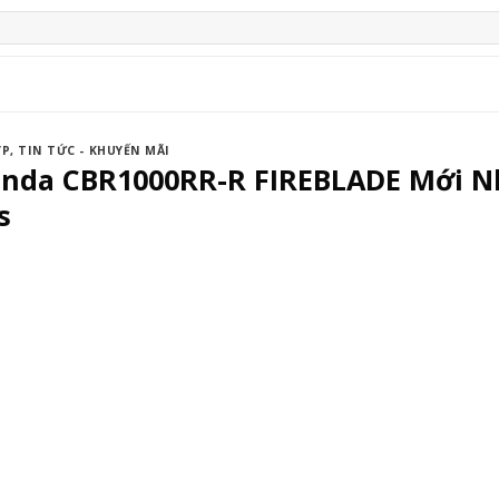
ỢP
,
TIN TỨC - KHUYẾN MÃI
onda CBR1000RR-R FIREBLADE Mới Nhấ
s