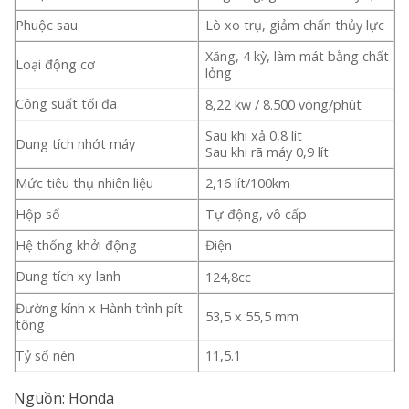
Phuộc sau
Lò xo trụ, giảm chấn thủy lực
Xăng, 4 kỳ, làm mát bằng chất
Loại động cơ
lỏng
Công suất tối đa
8,22 kw / 8.500 vòng/phút
Sau khi xả 0,8 lít
Dung tích nhớt máy
Sau khi rã máy 0,9 lít
Mức tiêu thụ nhiên liệu
2,16 lít/100km
Hộp số
Tự động, vô cấp
Hệ thống khởi động
Điện
Dung tích xy-lanh
124,8cc
Đường kính x Hành trình pít
53,5 x 55,5 mm
tông
Tỷ số nén
11,5.1
Nguồn: Honda