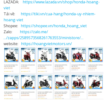
LAZADA:
https://www.lazada.vn/shop/honda-hoang-
viet
Tải về:
https://tiki.vn/cua-hang/honda-uy-nhiem-
hoang-viet
Shopee:
https://shopee.vn/honda_hoang_viet
Zalo:
https://zalo.me/
…/zapps/2589573568261763553/ministore/…
website:
https://hoangvietmotors.vn/