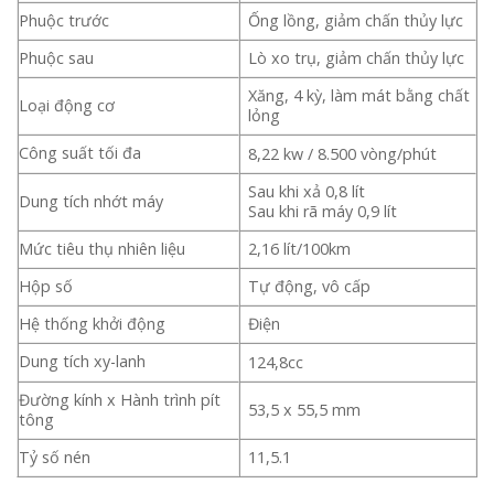
Phuộc trước
Ống lồng, giảm chấn thủy lực
Phuộc sau
Lò xo trụ, giảm chấn thủy lực
Xăng, 4 kỳ, làm mát bằng chất
Loại động cơ
lỏng
Công suất tối đa
8,22 kw / 8.500 vòng/phút
Sau khi xả 0,8 lít
Dung tích nhớt máy
Sau khi rã máy 0,9 lít
Mức tiêu thụ nhiên liệu
2,16 lít/100km
Hộp số
Tự động, vô cấp
Hệ thống khởi động
Điện
Dung tích xy-lanh
124,8cc
Đường kính x Hành trình pít
53,5 x 55,5 mm
tông
Tỷ số nén
11,5.1