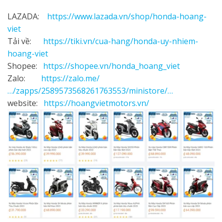
LAZADA:
https://www.lazada.vn/shop/honda-hoang-
viet
Tải về:
https://tiki.vn/cua-hang/honda-uy-nhiem-
hoang-viet
Shopee:
https://shopee.vn/honda_hoang_viet
Zalo:
https://zalo.me/
…/zapps/2589573568261763553/ministore/…
website:
https://hoangvietmotors.vn/