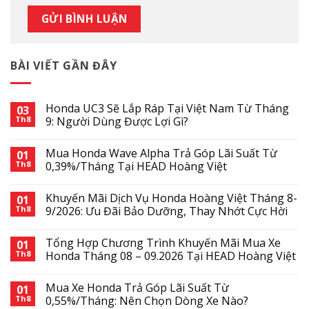
BÀI VIẾT GẦN ĐÂY
Honda UC3 Sẽ Lắp Ráp Tại Việt Nam Từ Tháng
03
Th8
9: Người Dùng Được Lợi Gì?
Mua Honda Wave Alpha Trả Góp Lãi Suất Từ
01
Th8
0,39%/Tháng Tại HEAD Hoàng Việt
Khuyến Mãi Dịch Vụ Honda Hoàng Việt Tháng 8-
01
Th8
9/2026: Ưu Đãi Bảo Dưỡng, Thay Nhớt Cực Hời
Tổng Hợp Chương Trình Khuyến Mãi Mua Xe
01
Th8
Honda Tháng 08 – 09.2026 Tại HEAD Hoàng Việt
Mua Xe Honda Trả Góp Lãi Suất Từ
01
Th8
0,55%/Tháng: Nên Chọn Dòng Xe Nào?