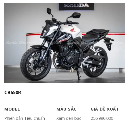
CB650R
MODEL
MÀU SẮC
GIÁ ĐỀ XUẤT
Phiên bản Tiêu chuẩn
Xám đen bạc
256.990.000