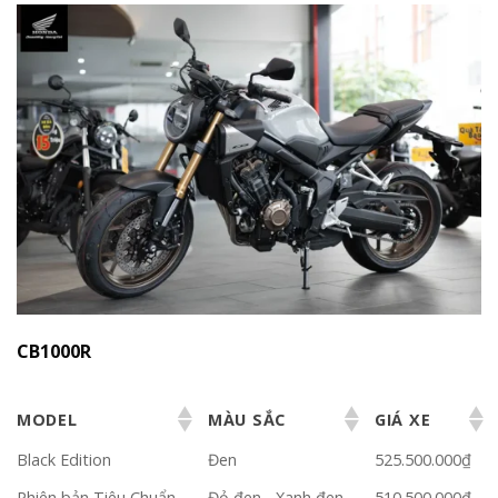
CB1000R
MODEL
MÀU SẮC
GIÁ XE
Black Edition
Đen
525.500.000₫
Phiên bản Tiêu Chuẩn
Đỏ đen - Xanh đen
510.500.000₫