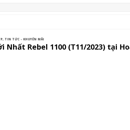
ỢP
,
TIN TỨC - KHUYẾN MÃI
i Nhất Rebel 1100 (T11/2023) tại H