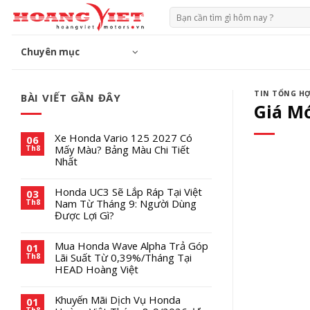
Chuyển
Tìm
đến
kiếm:
phần
Chuyên mục
nội
dung
TIN TỔNG H
BÀI VIẾT GẦN ĐÂY
Giá Mớ
Xe Honda Vario 125 2027 Có
06
Mấy Màu? Bảng Màu Chi Tiết
Th8
Nhất
Honda UC3 Sẽ Lắp Ráp Tại Việt
03
Nam Từ Tháng 9: Người Dùng
Th8
Được Lợi Gì?
Mua Honda Wave Alpha Trả Góp
01
Lãi Suất Từ 0,39%/Tháng Tại
Th8
HEAD Hoàng Việt
Khuyến Mãi Dịch Vụ Honda
01
Th8