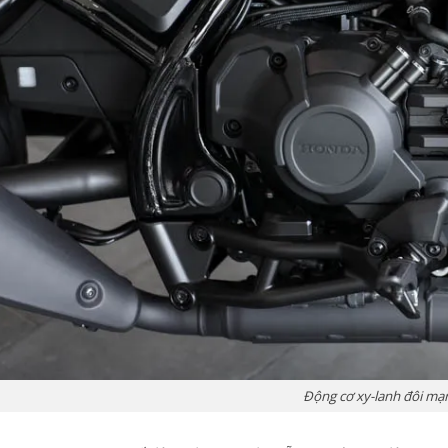
Động cơ xy-lanh đôi m