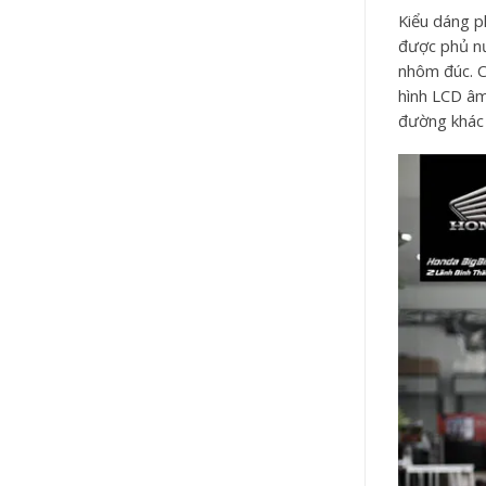
Kiểu dáng ph
được phủ nư
nhôm đúc. C
hình LCD âm
đường khác