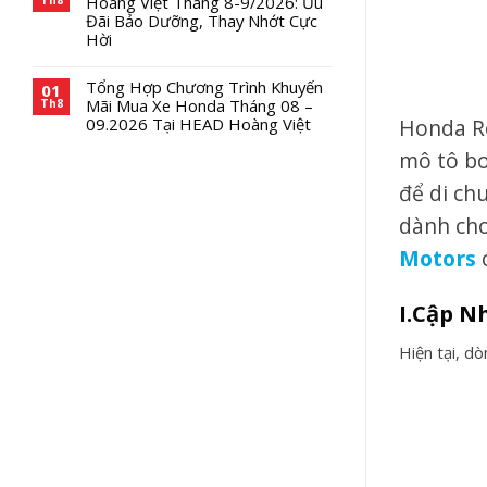
Hoàng Việt Tháng 8-9/2026: Ưu
Đãi Bảo Dưỡng, Thay Nhớt Cực
Hời
Tổng Hợp Chương Trình Khuyến
01
Mãi Mua Xe Honda Tháng 08 –
Th8
Honda Re
09.2026 Tại HEAD Hoàng Việt
mô tô bo
để di ch
dành cho
Motors
c
I.Cập N
Hiện tại, d