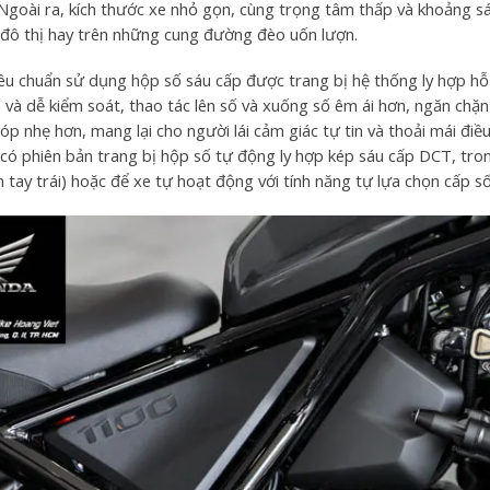
Ngoài ra, kích thước xe nhỏ gọn, cùng trọng tâm thấp và khoảng s
đô thị hay trên những cung đường đèo uốn lượn.
êu chuẩn sử dụng hộp số sáu cấp được trang bị hệ thống ly hợp hỗ t
h và dễ kiểm soát, thao tác lên số và xuống số êm ái hơn, ngăn chặ
óp nhẹ hơn, mang lại cho người lái cảm giác tự tin và thoải mái điề
có phiên bản trang bị hộp số tự động ly hợp kép sáu cấp DCT, tron
tay trái) hoặc để xe tự hoạt động với tính năng tự lựa chọn cấp số