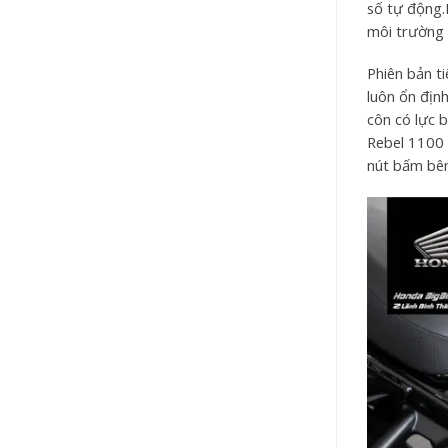
số tự động.
môi trường 
Phiên bản ti
luôn ổn địn
côn có lực b
Rebel 1100 
nút bấm bên 