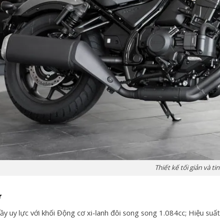
Thiết kế tối giản và ti
ơ
ầy uy lực với khối Động cơ xi-lanh đôi song song 1.084cc; Hiệu suấ