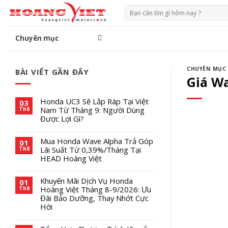
Chuyển
Tìm
đến
kiếm:
phần
Chuyên mục
nội
dung
CHUYÊN MỤC
BÀI VIẾT GẦN ĐÂY
Giá W
Honda UC3 Sẽ Lắp Ráp Tại Việt
03
Nam Từ Tháng 9: Người Dùng
Th8
Được Lợi Gì?
Mua Honda Wave Alpha Trả Góp
01
Lãi Suất Từ 0,39%/Tháng Tại
Th8
HEAD Hoàng Việt
Khuyến Mãi Dịch Vụ Honda
01
Hoàng Việt Tháng 8-9/2026: Ưu
Th8
Đãi Bảo Dưỡng, Thay Nhớt Cực
Hời