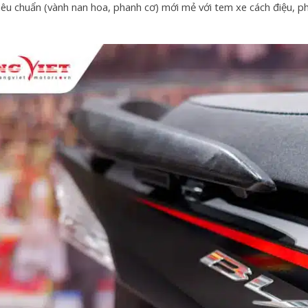
iêu chuẩn (vành nan hoa, phanh cơ) mới mẻ với tem xe cách điệu, 