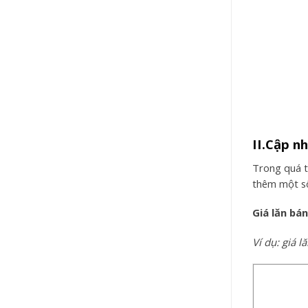
II.Cập n
Trong quá t
thêm một số 
Giá lăn bá
Ví dụ: giá 