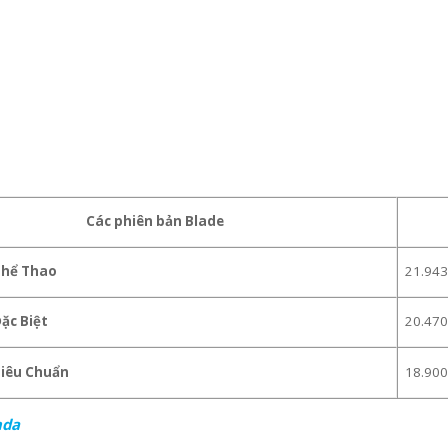
Các phiên bản Blade
Thể Thao
21.943
ặc Biệt
20.470
Tiêu Chuẩn
18.900
nda