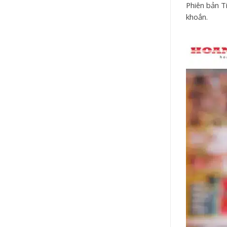
Phiên bản T
khoắn.