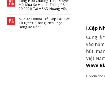
Tổng Hợp Chương Trình Khuyến
01
Mãi Mua Xe Honda Tháng 08 –
Th8
09.2026 Tại HEAD Hoàng Việt
Mua Xe Honda Trả Góp Lãi Suất
01
Từ 0,55%/Tháng: Nên Chọn
Th8
Dòng Xe Nào?
I.Cập N
Cũng là 
vào năm 
hút, man
Việt Nam,
Wave B
Honda cho r