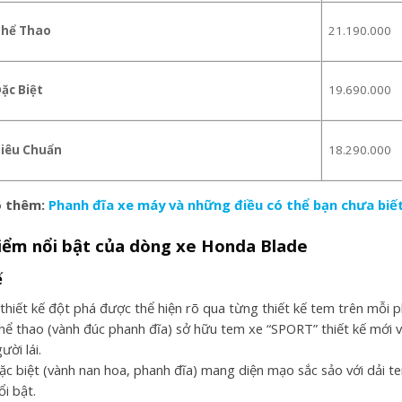
Thể Thao
21.190.000
ặc Biệt
19.690.000
Tiêu Chuẩn
18.290.000
 thêm:
Phanh đĩa xe máy và những điều có thể bạn chưa biế
điểm nổi bật của dòng xe
Honda Blade
ế
thiết kế đột phá được thể hiện rõ qua từng thiết kế tem trên mỗi p
hể thao (vành đúc phanh đĩa) sở hữu tem xe “SPORT” thiết kế mới vớ
ời lái.
ặc biệt (vành nan hoa, phanh đĩa) mang diện mạo sắc sảo với dải 
i bật.