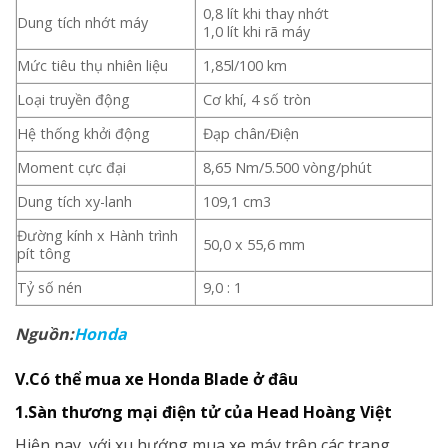
0,8 lít khi thay nhớt
Dung tích nhớt máy
1,0 lít khi rã máy
Mức tiêu thụ nhiên liệu
1,85l/100 km
Loại truyền động
Cơ khí, 4 số tròn
Hệ thống khởi động
Đạp chân/Điện
Moment cực đại
8,65 Nm/5.500 vòng/phút
Dung tích xy-lanh
109,1 cm3
Đường kính x Hành trình
50,0 x 55,6 mm
pít tông
Tỷ số nén
9,0 : 1
Nguồn:
Honda
V.Có thể mua xe Honda Blade ở đâu
1.Sàn thương mại điện tử của Head Hoàng Việt
Hiện nay, với xu hướng mua xe máy trên các trang