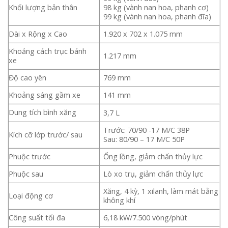
Khối lượng bản thân
98 kg (vành nan hoa, phanh cơ)
99 kg (vành nan hoa, phanh đĩa)
Dài x Rộng x Cao
1.920 x 702 x 1.075 mm
Khoảng cách trục bánh
1.217 mm
xe
Độ cao yên
769 mm
Khoảng sáng gầm xe
141 mm
Dung tích bình xăng
3,7 L
Trước: 70/90 -17 M/C 38P
Kích cỡ lớp trước/ sau
Sau: 80/90 – 17 M/C 50P
Phuộc trước
Ống lồng, giảm chấn thủy lực
Phuộc sau
Lò xo trụ, giảm chấn thủy lực
Xăng, 4 kỳ, 1 xilanh, làm mát bằng
Loại động cơ
không khí
Công suất tối đa
6,18 kW/7.500 vòng/phút