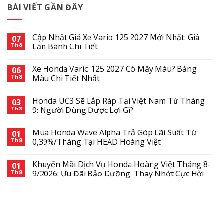
BÀI VIẾT GẦN ĐÂY
Cập Nhật Giá Xe Vario 125 2027 Mới Nhất: Giá
07
Th8
Lăn Bánh Chi Tiết
Xe Honda Vario 125 2027 Có Mấy Màu? Bảng
06
Th8
Màu Chi Tiết Nhất
Honda UC3 Sẽ Lắp Ráp Tại Việt Nam Từ Tháng
03
Th8
9: Người Dùng Được Lợi Gì?
Mua Honda Wave Alpha Trả Góp Lãi Suất Từ
01
Th8
0,39%/Tháng Tại HEAD Hoàng Việt
Khuyến Mãi Dịch Vụ Honda Hoàng Việt Tháng 8-
01
Th8
9/2026: Ưu Đãi Bảo Dưỡng, Thay Nhớt Cực Hời