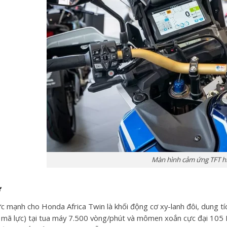
Màn hình cảm ứng TFT hi
ơ
c mạnh cho Honda Africa Twin là khối động cơ xy-lanh đôi, dung tí
mã lực) tại tua máy 7.500 vòng/phút và mômen xoắn cực đại 105 N