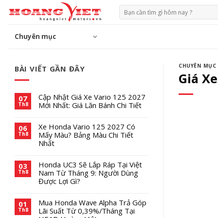
Chuyển
Tìm
đến
kiếm:
phần
Chuyên mục
nội
dung
CHUYÊN MỤC
BÀI VIẾT GẦN ĐÂY
Giá Xe
Cập Nhật Giá Xe Vario 125 2027
07
Mới Nhất: Giá Lăn Bánh Chi Tiết
Th8
Xe Honda Vario 125 2027 Có
06
Mấy Màu? Bảng Màu Chi Tiết
Th8
Nhất
Honda UC3 Sẽ Lắp Ráp Tại Việt
03
Nam Từ Tháng 9: Người Dùng
Th8
Được Lợi Gì?
Mua Honda Wave Alpha Trả Góp
01
Lãi Suất Từ 0,39%/Tháng Tại
Th8