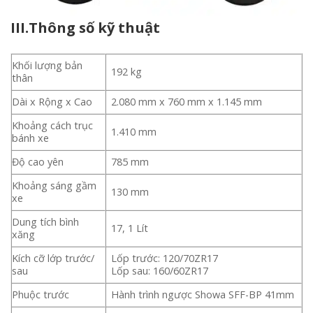
III.Thông số kỹ thuật
Khối lượng bản
192 kg
thân
Dài x Rộng x Cao
2.080 mm x 760 mm x 1.145 mm
Khoảng cách trục
1.410 mm
bánh xe
Độ cao yên
785 mm
Khoảng sáng gầm
130 mm
xe
Dung tích bình
17, 1 Lít
xăng
Kích cỡ lớp trước/
Lốp trước: 120/70ZR17
sau
Lốp sau: 160/60ZR17
Phuộc trước
Hành trình ngược Showa SFF-BP 41mm