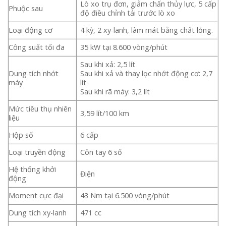
Lò xo trụ đơn, giảm chấn thủy lực, 5 cấp
Phuộc sau
độ điều chỉnh tải trước lò xo
Loại động cơ
4 kỳ, 2 xy-lanh, làm mát bằng chất lỏng.
Công suất tối đa
35 kW tại 8.600 vòng/phút
Sau khi xả: 2,5 lít
Dung tích nhớt
Sau khi xả và thay lọc nhớt động cơ: 2,7
máy
lít
Sau khi rã máy: 3,2 lít
Mức tiêu thụ nhiên
3,59 lít/100 km
liệu
Hộp số
6 cấp
Loại truyền động
Côn tay 6 số
Hệ thống khởi
Điện
động
Moment cực đại
43 Nm tại 6.500 vòng/phút
Dung tích xy-lanh
471 cc