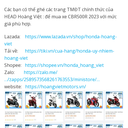
Các bạn có thể ghé các trang TMĐT chính thức của
HEAD Hoàng Việt : để mua xe CBR500R 2023 với mức
giá phù hợp.
Lazada:
https://www.lazada.vn/shop/honda-hoang-
viet
Tải về:
https://tiki.vn/cua-hang/honda-uy-nhiem-
hoang-viet
Shopee:
https://shopee.vn/honda_hoang_viet
Zalo:
https://zalo.me/
…/zapps/2589573568261763553/ministore/…
website:
https://hoangvietmotors.vn/