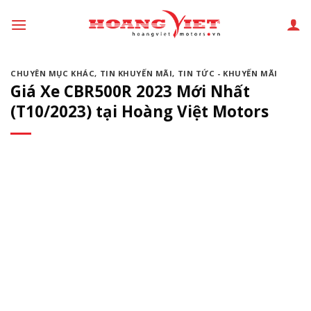
Chuyển
đến
phần
nội
CHUYÊN MỤC KHÁC
,
TIN KHUYẾN MÃI
,
TIN TỨC - KHUYẾN MÃI
dung
Giá Xe CBR500R 2023 Mới Nhất
(T10/2023) tại Hoàng Việt Motors