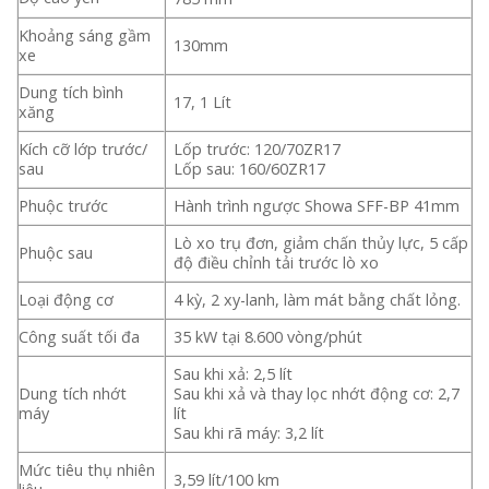
Khoảng sáng gầm
130mm
xe
Dung tích bình
17, 1 Lít
xăng
Kích cỡ lớp trước/
Lốp trước: 120/70ZR17
sau
Lốp sau: 160/60ZR17
Phuộc trước
Hành trình ngược Showa SFF-BP 41mm
Lò xo trụ đơn, giảm chấn thủy lực, 5 cấp
Phuộc sau
độ điều chỉnh tải trước lò xo
Loại động cơ
4 kỳ, 2 xy-lanh, làm mát bằng chất lỏng.
Công suất tối đa
35 kW tại 8.600 vòng/phút
Sau khi xả: 2,5 lít
Dung tích nhớt
Sau khi xả và thay lọc nhớt động cơ: 2,7
máy
lít
Sau khi rã máy: 3,2 lít
Mức tiêu thụ nhiên
3,59 lít/100 km