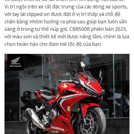
Vị trí ngồi trên xe rất đặc trưng của các dòng xe sports,
với tay lái clipped on được đặt ở vị trí thấp và chỗ để
chân bằng nhôm hướng ra phía sau giúp bạn luôn sẵn
sàng ở trong tư thế núp gió. CBR500R phiên bản 2023,
với màu sơn và thiết kế mới được nâng tầm, chính là lựa
chọn hoàn hảo cho đam mê tốc độ của bạn.