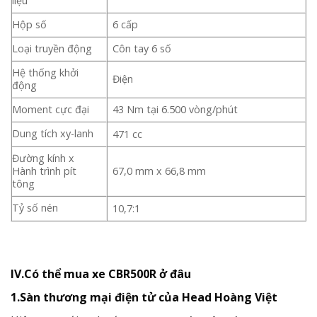
liệu
Hộp số
6 cấp
Loại truyền động
Côn tay 6 số
Hệ thống khởi
Điện
động
Moment cực đại
43 Nm tại 6.500 vòng/phút
Dung tích xy-lanh
471 cc
Đường kính x
Hành trình pít
67,0 mm x 66,8 mm
tông
Tỷ số nén
10,7:1
IV.Có thể mua xe CBR500R ở đâu
1.Sàn thương mại điện tử của Head Hoàng Việt