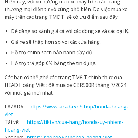
Hiện nay, với xu hướng mua xe máy trên các trang
thương mại điện tử vô cùng phổ biến. Do việc mua xe
máy trên các trang TMĐT sẽ có ưu điểm sau đây:
Dễ dàng so sánh giá cả với các dòng xe và các đại lý.
Giá xe sẽ thấp hơn so với các cửa hàng.
Hỗ trợ chính sách bảo hành đầy đủ
Hỗ trợ trả góp 0% bằng thẻ tín dụng.
Các bạn có thể ghé các trang TMĐT chính thức của
HEAD Hoàng Việt : để mua xe CBR500R tháng 7/2024
với mức giá mới nhất.
LAZADA:
https://www.lazada.vn/shop/honda-hoang-
viet
Tải về:
https://tiki.vn/cua-hang/honda-uy-nhiem-
hoang-viet
Shopee:
https://shopee.vn/honda_hoang_viet