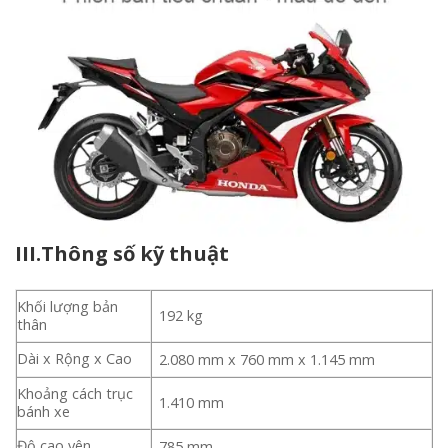
III.Thông số kỹ thuật
Khối lượng bản
192 kg
thân
Dài x Rộng x Cao
2.080 mm x 760 mm x 1.145 mm
Khoảng cách trục
1.410 mm
bánh xe
Độ cao yên
785 mm