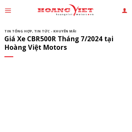
Chuyển
đến
phần
nội
TIN TỔNG HỢP
,
TIN TỨC - KHUYẾN MÃI
dung
Giá Xe CBR500R Tháng 7/2024 tại
Hoàng Việt Motors