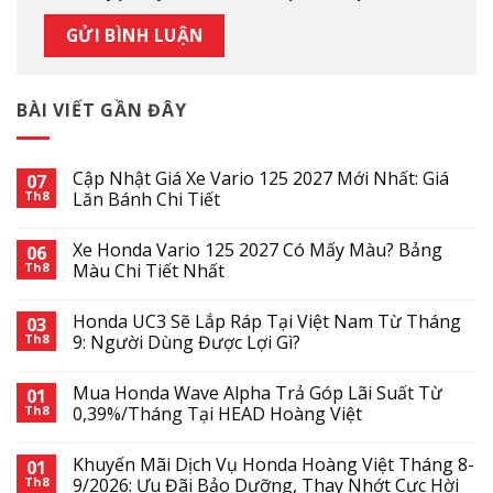
BÀI VIẾT GẦN ĐÂY
Cập Nhật Giá Xe Vario 125 2027 Mới Nhất: Giá
07
Th8
Lăn Bánh Chi Tiết
Xe Honda Vario 125 2027 Có Mấy Màu? Bảng
06
Th8
Màu Chi Tiết Nhất
Honda UC3 Sẽ Lắp Ráp Tại Việt Nam Từ Tháng
03
Th8
9: Người Dùng Được Lợi Gì?
Mua Honda Wave Alpha Trả Góp Lãi Suất Từ
01
Th8
0,39%/Tháng Tại HEAD Hoàng Việt
Khuyến Mãi Dịch Vụ Honda Hoàng Việt Tháng 8-
01
Th8
9/2026: Ưu Đãi Bảo Dưỡng, Thay Nhớt Cực Hời