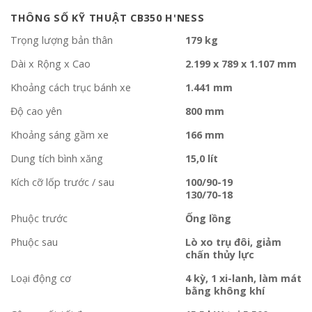
THÔNG SỐ KỸ THUẬT CB350 H'NESS
Trọng lượng bản thân
179 kg
Dài x Rộng x Cao
2.199 x 789 x 1.107 mm
Khoảng cách trục bánh xe
1.441 mm
Độ cao yên
800 mm
Khoảng sáng gầm xe
166 mm
Dung tích bình xăng
15,0 lít
Kích cỡ lốp trước / sau
100/90-19
130/70-18
Phuộc trước
Ống lồng
Phuộc sau
Lò xo trụ đôi, giảm
chấn thủy lực
Loại động cơ
4 kỳ, 1 xi-lanh, làm mát
bằng không khí