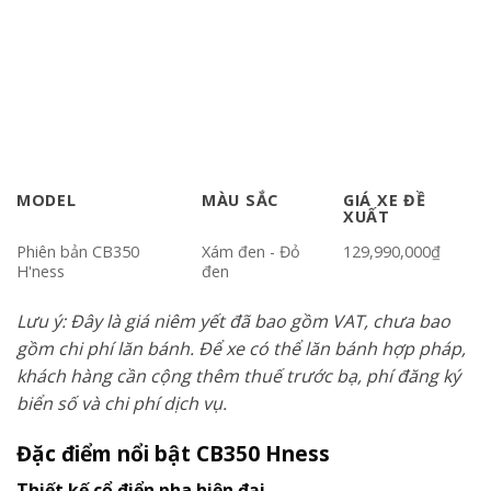
MODEL
MÀU SẮC
GIÁ XE ĐỀ
XUẤT
Phiên bản CB350
Xám đen - Đỏ
129,990,000₫
H'ness
đen
Lưu ý: Đây là giá niêm yết đã bao gồm VAT, chưa bao
gồm chi phí lăn bánh.
Để xe có thể lăn bánh hợp pháp,
khách hàng cần cộng thêm thuế trước bạ, phí đăng ký
biển số và chi phí dịch vụ.
Đặc điểm nổi bật CB350 Hness
Thiết kế cổ điển pha hiện đại