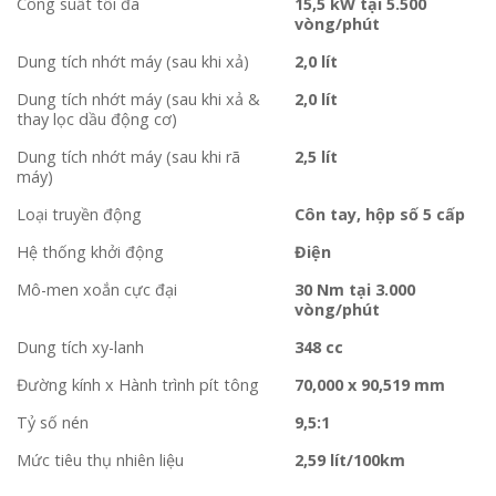
Công suất tối đa
15,5 kW tại 5.500
vòng/phút
Dung tích nhớt máy (sau khi xả)
2,0 lít
Dung tích nhớt máy (sau khi xả &
2,0 lít
thay lọc dầu động cơ)
Dung tích nhớt máy (sau khi rã
2,5 lít
máy)
Loại truyền động
Côn tay, hộp số 5 cấp
Hệ thống khởi động
Điện
Mô-men xoắn cực đại
30 Nm tại 3.000
vòng/phút
Dung tích xy-lanh
348 cc
Đường kính x Hành trình pít tông
70,000 x 90,519 mm
Tỷ số nén
9,5:1
Mức tiêu thụ nhiên liệu
2,59 lít/100km