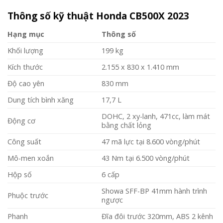
Thông số kỹ thuật Honda CB500X 2023
Hạng mục
Thông số
Khối lượng
199 kg
Kích thước
2.155 x 830 x 1.410 mm
Độ cao yên
830 mm
Dung tích bình xăng
17,7 L
DOHC, 2 xy-lanh, 471cc, làm mát
Động cơ
bằng chất lỏng
Công suất
47 mã lực tại 8.600 vòng/phút
Mô-men xoắn
43 Nm tại 6.500 vòng/phút
Hộp số
6 cấp
Showa SFF-BP 41mm hành trình
Phuộc trước
ngược
Phanh
Đĩa đôi trước 320mm, ABS 2 kênh