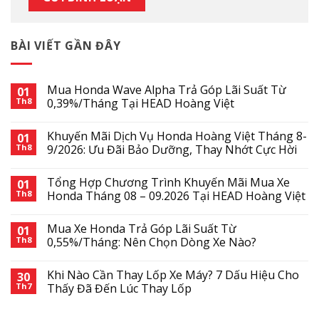
BÀI VIẾT GẦN ĐÂY
Mua Honda Wave Alpha Trả Góp Lãi Suất Từ
01
Th8
0,39%/Tháng Tại HEAD Hoàng Việt
Khuyến Mãi Dịch Vụ Honda Hoàng Việt Tháng 8-
01
Th8
9/2026: Ưu Đãi Bảo Dưỡng, Thay Nhớt Cực Hời
Tổng Hợp Chương Trình Khuyến Mãi Mua Xe
01
Th8
Honda Tháng 08 – 09.2026 Tại HEAD Hoàng Việt
Mua Xe Honda Trả Góp Lãi Suất Từ
01
Th8
0,55%/Tháng: Nên Chọn Dòng Xe Nào?
Khi Nào Cần Thay Lốp Xe Máy? 7 Dấu Hiệu Cho
30
Th7
Thấy Đã Đến Lúc Thay Lốp