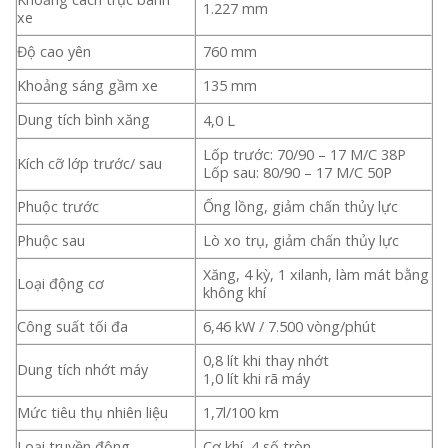
1.227 mm
xe
Độ cao yên
760 mm
Khoảng sáng gầm xe
135 mm
Dung tích bình xăng
4,0 L
Lốp trước: 70/90 – 17 M/C 38P
Kích cỡ lớp trước/ sau
Lốp sau: 80/90 – 17 M/C 50P
Phuộc trước
Ống lồng, giảm chấn thủy lực
Phuộc sau
Lò xo trụ, giảm chấn thủy lực
Xăng, 4 kỳ, 1 xilanh, làm mát bằng
Loại động cơ
không khí
Công suất tối đa
6,46 kW / 7.500 vòng/phút
0,8 lít khi thay nhớt
Dung tích nhớt máy
1,0 lít khi rã máy
Mức tiêu thụ nhiên liệu
1,7l/100 km
Loại truyền động
Cơ khí, 4 số tròn