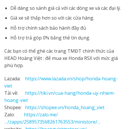
Dễ dàng so sánh giá cả với các dòng xe và các đại lý.
Giá xe sẽ thấp hơn so với các cửa hàng.
Hỗ trợ chính sách bảo hành đầy đủ
Hỗ trợ trả góp 0% bằng thẻ tín dụng.
Các bạn có thể ghé các trang TMĐT chính thức của
HEAD Hoàng Việt : để mua xe Honda RSX với mức giá
phù hợp.
Lazada:
https://www.lazada.vn/shop/honda-hoang-
viet
Tải về:
https://tiki.vn/cua-hang/honda-uy-nhiem-
hoang-viet
Shopee:
https://shopee.vn/honda_hoang_viet
Zalo:
https://zalo.me/
…/zapps/2589573568261763553/ministore/…
website:
https://hoangvietmotors.vn/