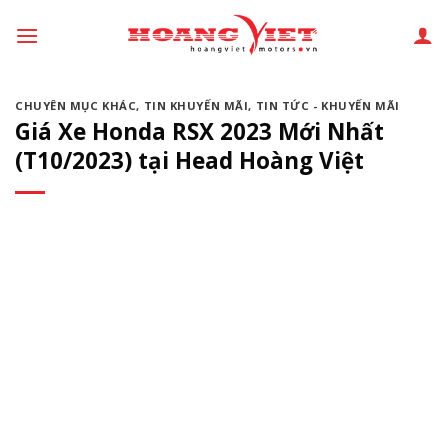
Chuyển
đến
phần
nội
CHUYÊN MỤC KHÁC
,
TIN KHUYẾN MÃI
,
TIN TỨC - KHUYẾN MÃI
dung
Giá Xe Honda RSX 2023 Mới Nhất
(T10/2023) tại Head Hoàng Việt