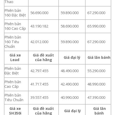
Thao
Phiên bản
56.690.000
59.890.000
67.290.000
160 Đặc Biệt
Phiên bản
43.190.182
58.690.000
65.990.000
160 Cao Cấp
Phiên bản
160 Tiêu
42.012.000
59.890.000
67.290.000
Chuẩn
Giá xe
Giá đề xuất
Giá đại lý
Giá lăn bánh
Lead
của hãng
Phiên bản
42.797.455
48.490.000
55.290.000
Đặc Biệt
Phiên bản
41.717.455
42.490.000
48.990.000
Cao Cấp
Phiên bản
39.557.455
40.990.000
47.390.000
Tiêu Chuẩn
Giá xe
Giá đề xuất
Giá lăn
Giá đại lý
SH350i
của hãng
bánh