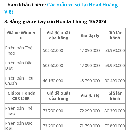
Tham khảo thêm:
Các mẫu xe số tại Head Hoàng
Việt
3. Bảng giá xe tay côn
Honda
Tháng 10/2024
Giá xe Winner
Giá đề xuất
Giá lăn
Giá đại lý
X
của hãng
bánh
Phiên bản Thể
50.560.000
47.090.000
53.990.000
Thao
Phiên bản Đặc
50.060.000
47.090.000
53.990.000
Biệt
Phiên bản Tiêu
46.160.000
43.790.000
50.490.000
Chuẩn
Giá xe Honda
Giá đề xuất
Giá lăn
Giá đại lý
CBR150R
của hãng
bánh
Phiên bản Thể
73.790.000
72.290.000
80.390.000
Thao
Phiên bản Đặc
73.290.000
71.790.000
79.890.000
Biệt