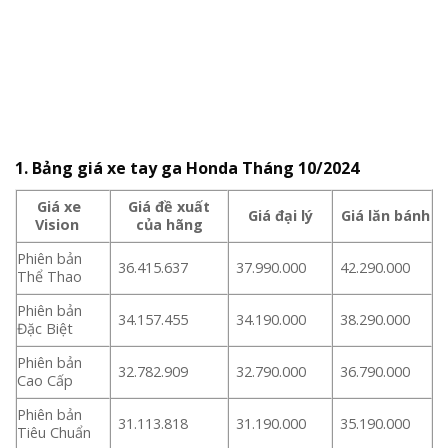
1. Bảng giá xe tay ga Honda Tháng 10/2024
Giá xe
Giá đề xuất
Giá đại lý
Giá lăn bánh
Vision
của hãng
Phiên bản
36.415.637
37.990.000
42.290.000
Thể Thao
Phiên bản
34.157.455
34.190.000
38.290.000
Đặc Biệt
Phiên bản
32.782.909
32.790.000
36.790.000
Cao Cấp
Phiên bản
31.113.818
31.190.000
35.190.000
Tiêu Chuẩn