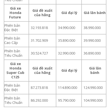
Giá xe
Giá đề xuất
Honda
Giá đại lý
Giá lăn bánh
của hãng
Future
Phiên bản
32.193.818
34.990.000
38.990.000
Đặc Biệt
Phiên bản
31.702.909
35.890.000
39.990.000
Cao Cấp
Phiên bản
30.524.727
32.990.000
36.890.000
Tiêu Chuẩn
Giá xe
Honda
Giá đề xuất
Giá lăn
Giá đại lý
Super Cub
của hãng
bánh
C125
Phiên bản
87.273.818
114.890.000
124.990.000
Đặc Biệt
Phiên bản
86.292.000
95.790.000
104.990.000
Tiêu Chuẩn