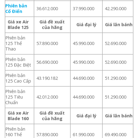
Phiên bản
36.612.000
37.990.000
42.290.000
Cổ Điển
Giá xe Air
Giá đề xuất
Giá đại lý
Giá lăn bánh
Blade 125
của hãng
Phiên bản
125 Thể
57.890.000
45.990.000
52.690.000
Thao
Phiên bản
56.690.000
45.990.000
52.690.000
125 Đặc Biệt
Phiên bản
43.190.182
44.690.000
51.290.000
125 Cao Cấp
Phiên bản
125 Tiêu
42.012.000
44.690.000
51.290.000
Chuẩn
Giá xe Air
Giá đề xuất
Giá đại lý
Giá lăn bánh
Blade 160
của hãng
Phiên bản
160 Thể
57.890.000
61.990.000
69.490.000