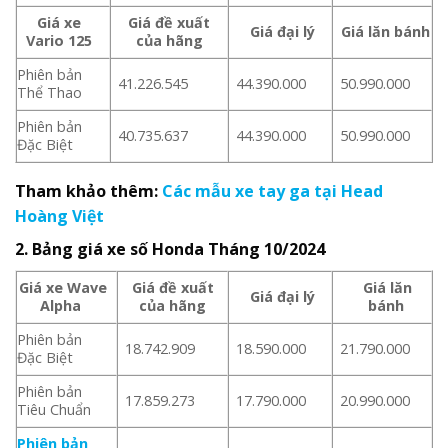
Giá xe
Giá đề xuất
Giá đại lý
Giá lăn bánh
Vario 125
của hãng
Phiên bản
41.226.545
44.390.000
50.990.000
Thể Thao
Phiên bản
40.735.637
44.390.000
50.990.000
Đặc Biệt
Tham khảo thêm:
Các mẫu xe tay ga tại Head
Hoàng Việt
2. Bảng giá xe số Honda
Tháng 10/2024
Giá xe Wave
Giá đề xuất
Giá lăn
Giá đại lý
Alpha
của hãng
bánh
Phiên bản
18.742.909
18.590.000
21.790.000
Đặc Biệt
Phiên bản
17.859.273
17.790.000
20.990.000
Tiêu Chuẩn
Phiên bản