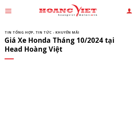
Chuyển
đến
phần
nội
TIN TỔNG HỢP
,
TIN TỨC - KHUYẾN MÃI
dung
Giá Xe Honda Tháng 10/2024 tại
Head Hoàng Việt