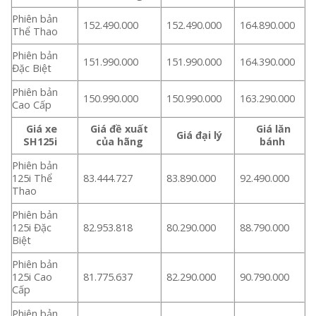
Phiên bản
152.490.000
152.490.000
164.890.000
Thể Thao
Phiên bản
151.990.000
151.990.000
164.390.000
Đặc Biệt
Phiên bản
150.990.000
150.990.000
163.290.000
Cao Cấp
Giá xe
Giá đề xuất
Giá lăn
Giá đại lý
SH125i
của hãng
bánh
Phiên bản
125i Thể
83.444.727
83.890.000
92.490.000
Thao
Phiên bản
125i Đặc
82.953.818
80.290.000
88.790.000
Biệt
Phiên bản
125i Cao
81.775.637
82.290.000
90.790.000
Cấp
Phiên bản