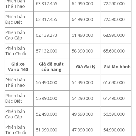
Phiên bản
63.317.455
64.990.000
72.590.000
Thể Thao
Phiên bản
63.317.455
64.990.000
72.590.000
Đặc Biệt
Phiên bản
62.139.273
61.490.000
68.990.000
Cao Cấp
Phiên bản
57.132.000
58.390.000
65.690.000
Tiêu Chuẩn
Giá xe
Giá đề xuất
Giá đại lý
Giá lăn bánh
Vario 160
của hãng
Phiên bản
56.490.000
54.490.000
61.690.000
Thể Thao
Phiên bản
55.990.000
54.290.000
61.490.000
Đặc Biệt
Phiên bản
52.490.000
49.590.000
56.590.000
Cao Cấp
Phiên bản
51.990.000
47.990.000
54.990.000
Tiêu Chuẩn