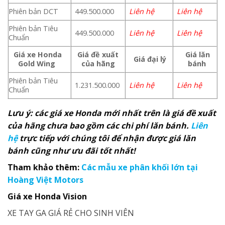
Phiên bản DCT
449.500.000
Liên hệ
Liên hệ
Phiên bản Tiêu
449.500.000
Liên hệ
Liên hệ
Chuẩn
Giá xe Honda
Giá đề xuất
Giá lăn
Giá đại lý
Gold Wing
của hãng
bánh
Phiên bản Tiêu
1.231.500.000
Liên hệ
Liên hệ
Chuẩn
Lưu ý: các giá xe Honda mới nhất trên là giá đề xuất
của hãng chưa bao gồm các chi phí lăn bánh.
Liên
hệ
trực tiếp với chúng tôi để nhận được giá lăn
bánh cũng như ưu đãi tốt nhất!
Tham khảo thêm:
Các mẫu xe phân khối lớn tại
Hoàng Việt Motors
Giá xe Honda Vision
XE TAY GA GIÁ RẺ CHO SINH VIÊN