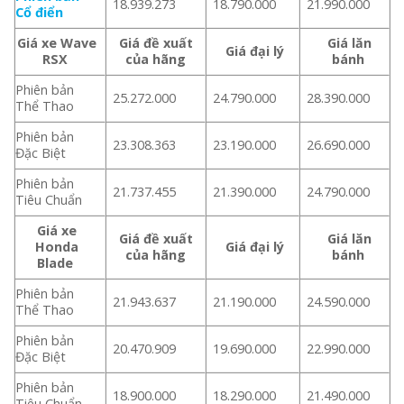
18.939.273
18.790.000
21.990.000
Cổ điển
Giá xe Wave
Giá đề xuất
Giá lăn
Giá đại lý
RSX
của hãng
bánh
Phiên bản
25.272.000
24.790.000
28.390.000
Thể Thao
Phiên bản
23.308.363
23.190.000
26.690.000
Đặc Biệt
Phiên bản
21.737.455
21.390.000
24.790.000
Tiêu Chuẩn
Giá xe
Giá đề xuất
Giá lăn
Honda
Giá đại lý
của hãng
bánh
Blade
Phiên bản
21.943.637
21.190.000
24.590.000
Thể Thao
Phiên bản
20.470.909
19.690.000
22.990.000
Đặc Biệt
Phiên bản
18.900.000
18.290.000
21.490.000
Tiêu Chuẩn