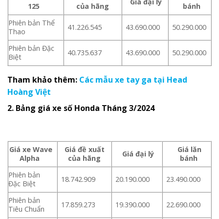
Giá đại lý
125
của hãng
bánh
Phiên bản Thể
41.226.545
43.690.000
50.290.000
Thao
Phiên bản Đặc
40.735.637
43.690.000
50.290.000
Biệt
Tham khảo thêm:
Các mẫu xe tay ga tại Head
Hoàng Việt
2. Bảng giá xe số Honda
Tháng 3/2024
Giá xe Wave
Giá đề xuất
Giá lăn
Giá đại lý
Alpha
của hãng
bánh
Phiên bản
18.742.909
20.190.000
23.490.000
Đặc Biệt
Phiên bản
17.859.273
19.390.000
22.690.000
Tiêu Chuẩn