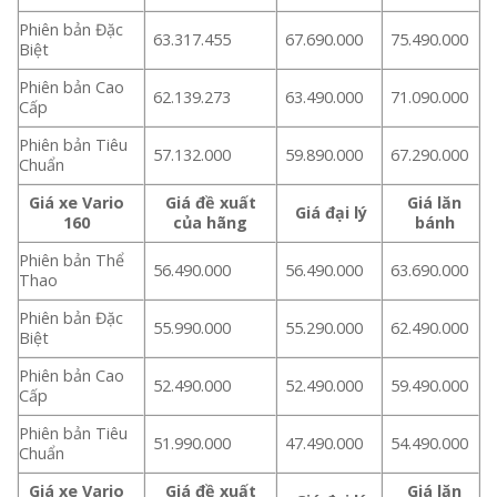
Phiên bản Đặc
63.317.455
67.690.000
75.490.000
Biệt
Phiên bản Cao
62.139.273
63.490.000
71.090.000
Cấp
Phiên bản Tiêu
57.132.000
59.890.000
67.290.000
Chuẩn
Giá xe Vario
Giá đề xuất
Giá lăn
Giá đại lý
160
của hãng
bánh
Phiên bản Thể
56.490.000
56.490.000
63.690.000
Thao
Phiên bản Đặc
55.990.000
55.290.000
62.490.000
Biệt
Phiên bản Cao
52.490.000
52.490.000
59.490.000
Cấp
Phiên bản Tiêu
51.990.000
47.490.000
54.490.000
Chuẩn
Giá xe Vario
Giá đề xuất
Giá lăn