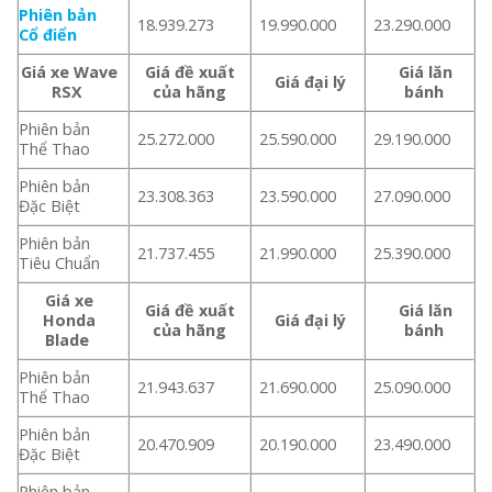
Phiên bản
18.939.273
19.990.000
23.290.000
Cổ điển
Giá xe Wave
Giá đề xuất
Giá lăn
Giá đại lý
RSX
của hãng
bánh
Phiên bản
25.272.000
25.590.000
29.190.000
Thể Thao
Phiên bản
23.308.363
23.590.000
27.090.000
Đặc Biệt
Phiên bản
21.737.455
21.990.000
25.390.000
Tiêu Chuẩn
Giá xe
Giá đề xuất
Giá lăn
Honda
Giá đại lý
của hãng
bánh
Blade
Phiên bản
21.943.637
21.690.000
25.090.000
Thể Thao
Phiên bản
20.470.909
20.190.000
23.490.000
Đặc Biệt
Phiên bản