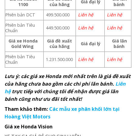
Giá đại lý
1100
của hãng
bánh
Phiên bản DCT
499.500.000
Liên hệ
Liên hệ
Phiên bản Tiêu
449.500.000
Liên hệ
Liên hệ
Chuẩn
Giá xe Honda
Giá đề xuất
Giá lăn
Giá đại lý
Gold Wing
của hãng
bánh
Phiên bản Tiêu
1.231.500.000
Liên hệ
Liên hệ
Chuẩn
Lưu ý: các giá xe Honda mới nhất trên là giá đề xuất
của hãng chưa bao gồm các chi phí lăn bánh.
Liên
hệ
trực tiếp với chúng tôi để nhận được giá lăn
bánh cũng như ưu đãi tốt nhất!
Tham khảo thêm:
Các mẫu xe phân khối lớn tại
Hoàng Việt Motors
Giá xe Honda Vision