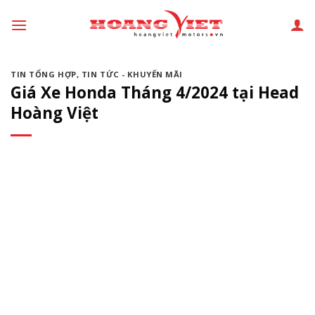
Chuyển
đến
phần
nội
TIN TỔNG HỢP
,
TIN TỨC - KHUYẾN MÃI
dung
Giá Xe Honda Tháng 4/2024 tại Head
Hoàng Việt