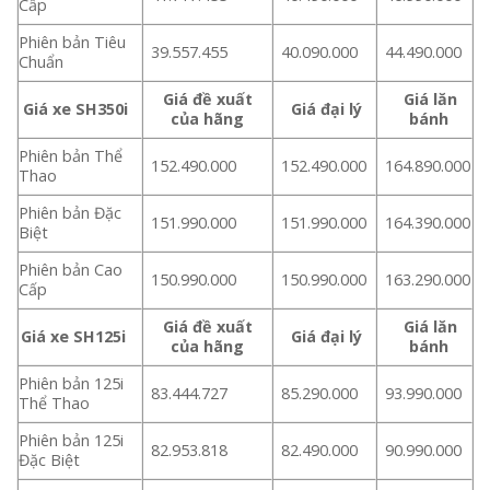
Cấp
Phiên bản Tiêu
39.557.455
40.090.000
44.490.000
Chuẩn
Giá đề xuất
Giá lăn
Giá xe SH350i
Giá đại lý
của hãng
bánh
Phiên bản Thể
152.490.000
152.490.000
164.890.000
Thao
Phiên bản Đặc
151.990.000
151.990.000
164.390.000
Biệt
Phiên bản Cao
150.990.000
150.990.000
163.290.000
Cấp
Giá đề xuất
Giá lăn
Giá xe SH125i
Giá đại lý
của hãng
bánh
Phiên bản 125i
83.444.727
85.290.000
93.990.000
Thể Thao
Phiên bản 125i
82.953.818
82.490.000
90.990.000
Đặc Biệt