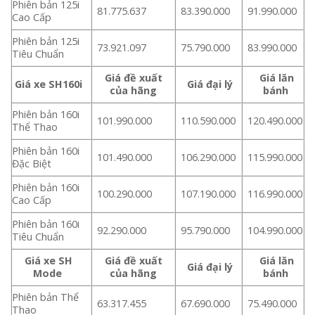
Phiên bản 125i
81.775.637
83.390.000
91.990.000
Cao Cấp
Phiên bản 125i
73.921.097
75.790.000
83.990.000
Tiêu Chuẩn
Giá đề xuất
Giá lăn
Giá xe SH160i
Giá đại lý
của hãng
bánh
Phiên bản 160i
101.990.000
110.590.000
120.490.000
Thể Thao
Phiên bản 160i
101.490.000
106.290.000
115.990.000
Đặc Biệt
Phiên bản 160i
100.290.000
107.190.000
116.990.000
Cao Cấp
Phiên bản 160i
92.290.000
95.790.000
104.990.000
Tiêu Chuẩn
Giá xe SH
Giá đề xuất
Giá lăn
Giá đại lý
Mode
của hãng
bánh
Phiên bản Thể
63.317.455
67.690.000
75.490.000
Thao