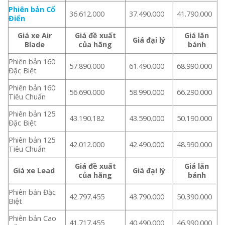
Phiên bản Cổ
36.612.000
37.490.000
41.790.000
Điển
Giá xe Air
Giá đề xuất
Giá lăn
Giá đại lý
Blade
của hãng
bánh
Phiên bản 160
57.890.000
61.490.000
68.990.000
Đặc Biệt
Phiên bản 160
56.690.000
58.990.000
66.290.000
Tiêu Chuẩn
Phiên bản 125
43.190.182
43.590.000
50.190.000
Đặc Biệt
Phiên bản 125
42.012.000
42.490.000
48.990.000
Tiêu Chuẩn
Giá đề xuất
Giá lăn
Giá xe Lead
Giá đại lý
của hãng
bánh
Phiên bản Đặc
42.797.455
43.790.000
50.390.000
Biệt
Phiên bản Cao
41.717.455
40.490.000
46.990.000