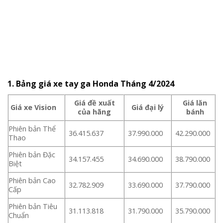
1. Bảng giá xe tay ga Honda Tháng 4/2024
Giá đề xuất
Giá lăn
Giá xe Vision
Giá đại lý
của hãng
bánh
Phiên bản Thể
36.415.637
37.990.000
42.290.000
Thao
Phiên bản Đặc
34.157.455
34.690.000
38.790.000
Biệt
Phiên bản Cao
32.782.909
33.690.000
37.790.000
Cấp
Phiên bản Tiêu
31.113.818
31.790.000
35.790.000
Chuẩn