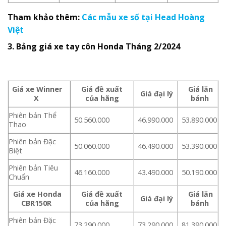
Tham khảo thêm:
Các mẫu xe số tại Head Hoàng
Việt
3. Bảng giá xe tay côn
Honda
Tháng 2/2024
Giá xe Winner
Giá đề xuất
Giá lăn
Giá đại lý
X
của hãng
bánh
Phiên bản Thể
50.560.000
46.990.000
53.890.000
Thao
Phiên bản Đặc
50.060.000
46.490.000
53.390.000
Biệt
Phiên bản Tiêu
46.160.000
43.490.000
50.190.000
Chuẩn
Giá xe Honda
Giá đề xuất
Giá lăn
Giá đại lý
CBR150R
của hãng
bánh
Phiên bản Đặc
73.290.000
73.290.000
81.390.000