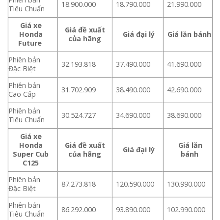
18.900.000
18.790.000
21.990.000
Tiêu Chuẩn
Giá xe
Giá đề xuất
Honda
Giá đại lý
Giá lăn bánh
của hãng
Future
Phiên bản
32.193.818
37.490.000
41.690.000
Đặc Biệt
Phiên bản
31.702.909
38.490.000
42.690.000
Cao Cấp
Phiên bản
30.524.727
34.690.000
38.690.000
Tiêu Chuẩn
Giá xe
Honda
Giá đề xuất
Giá lăn
Giá đại lý
Super Cub
của hãng
bánh
C125
Phiên bản
87.273.818
120.590.000
130.990.000
Đặc Biệt
Phiên bản
86.292.000
93.890.000
102.990.000
Tiêu Chuẩn