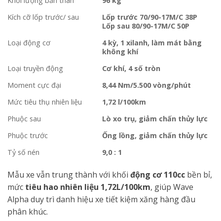
Khối lượng bản thân
96 kg
Kích cỡ lốp trước/ sau
Lốp trước 70/90-17M/C 38P
Lốp sau 80/90-17M/C 50P
Loại động cơ
4 kỳ, 1 xilanh, làm mát bằng
không khí
Loại truyền động
Cơ khí, 4 số tròn
Moment cực đại
8,44 Nm/5.500 vòng/phút
Mức tiêu thụ nhiên liệu
1,72 l/100km
Phuộc sau
Lò xo trụ, giảm chấn thủy lực
Phuộc trước
Ống lồng, giảm chấn thủy lực
Tỷ số nén
9,0 : 1
Mẫu xe vẫn trung thành với khối
động cơ 110cc
bền bỉ,
mức
tiêu hao nhiên liệu 1,72L/100km
, giúp Wave
Alpha duy trì danh hiệu xe tiết kiệm xăng hàng đầu
phân khúc.