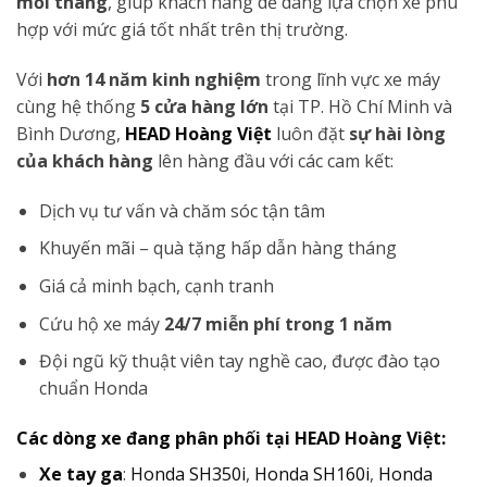
mỗi tháng
, giúp khách hàng dễ dàng lựa chọn xe phù
hợp với mức giá tốt nhất trên thị trường.
Với
hơn 14 năm kinh nghiệm
trong lĩnh vực xe máy
cùng hệ thống
5 cửa hàng lớn
tại TP. Hồ Chí Minh và
Bình Dương,
HEAD Hoàng Việt
luôn đặt
sự hài lòng
của khách hàng
lên hàng đầu với các cam kết:
Dịch vụ tư vấn và chăm sóc tận tâm
Khuyến mãi – quà tặng hấp dẫn hàng tháng
Giá cả minh bạch, cạnh tranh
Cứu hộ xe máy
24/7 miễn phí trong 1 năm
Đội ngũ kỹ thuật viên tay nghề cao, được đào tạo
chuẩn Honda
Các dòng xe đang phân phối tại HEAD Hoàng Việt:
Xe tay ga
:
Honda SH350i
,
Honda SH160i
,
Honda