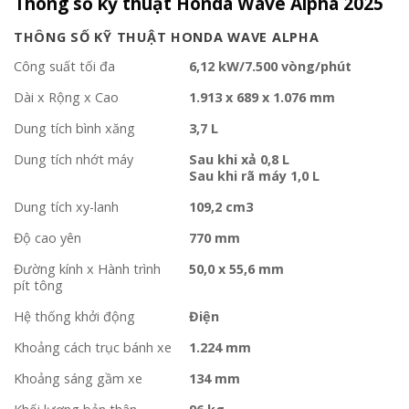
Thông số kỹ thuật Honda Wave Alpha 2025
THÔNG SỐ KỸ THUẬT HONDA WAVE ALPHA
Công suất tối đa
6,12 kW/7.500 vòng/phút
Dài x Rộng x Cao
1.913 x 689 x 1.076 mm
Dung tích bình xăng
3,7 L
Dung tích nhớt máy
Sau khi xả 0,8 L
Sau khi rã máy 1,0 L
Dung tích xy-lanh
109,2 cm3
Độ cao yên
770 mm
Đường kính x Hành trình
50,0 x 55,6 mm
pít tông
Hệ thống khởi động
Điện
Khoảng cách trục bánh xe
1.224 mm
Khoảng sáng gầm xe
134 mm