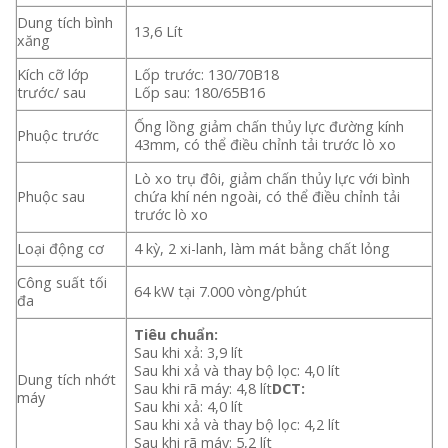
Dung tích bình
13,6 Lít
xăng
Kích cỡ lớp
Lốp trước: 130/70B18
trước/ sau
Lốp sau: 180/65B16
Ống lồng giảm chấn thủy lực đường kính
Phuộc trước
43mm, có thể điều chỉnh tải trước lò xo
Lò xo trụ đôi, giảm chấn thủy lực với bình
Phuộc sau
chứa khí nén ngoài, có thể điều chỉnh tải
trước lò xo
Loại động cơ
4 kỳ, 2 xi-lanh, làm mát bằng chất lỏng
Công suất tối
64 kW tại 7.000 vòng/phút
đa
Tiêu chuẩn:
Sau khi xả: 3,9 lít
Sau khi xả và thay bộ lọc: 4,0 lít
Dung tích nhớt
Sau khi rã máy: 4,8 lít
DCT:
máy
Sau khi xả: 4,0 lít
Sau khi xả và thay bộ lọc: 4,2 lít
Sau khi rã máy: 5,2 lít