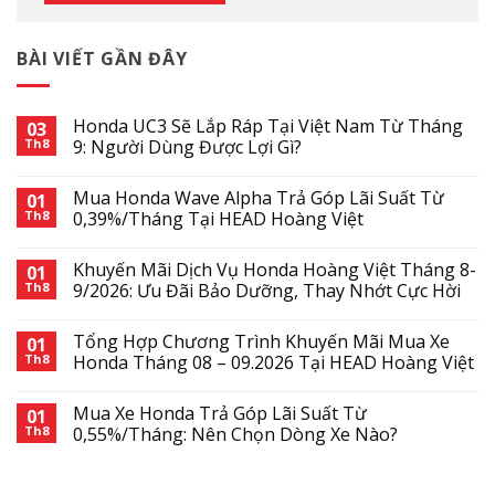
BÀI VIẾT GẦN ĐÂY
Honda UC3 Sẽ Lắp Ráp Tại Việt Nam Từ Tháng
03
Th8
9: Người Dùng Được Lợi Gì?
Mua Honda Wave Alpha Trả Góp Lãi Suất Từ
01
Th8
0,39%/Tháng Tại HEAD Hoàng Việt
Khuyến Mãi Dịch Vụ Honda Hoàng Việt Tháng 8-
01
Th8
9/2026: Ưu Đãi Bảo Dưỡng, Thay Nhớt Cực Hời
Tổng Hợp Chương Trình Khuyến Mãi Mua Xe
01
Th8
Honda Tháng 08 – 09.2026 Tại HEAD Hoàng Việt
Mua Xe Honda Trả Góp Lãi Suất Từ
01
Th8
0,55%/Tháng: Nên Chọn Dòng Xe Nào?