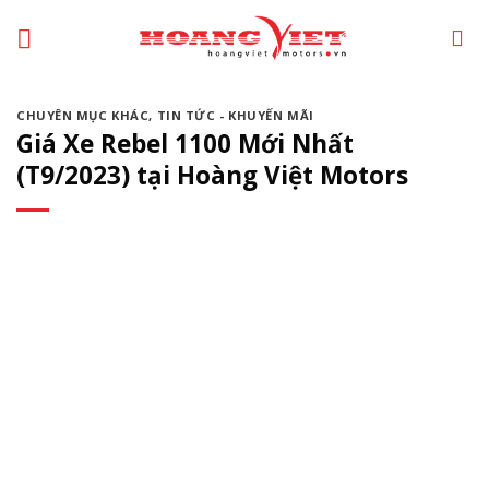
Chuyển
đến
phần
nội
CHUYÊN MỤC KHÁC
,
TIN TỨC - KHUYẾN MÃI
dung
Giá Xe Rebel 1100 Mới Nhất
(T9/2023) tại Hoàng Việt Motors