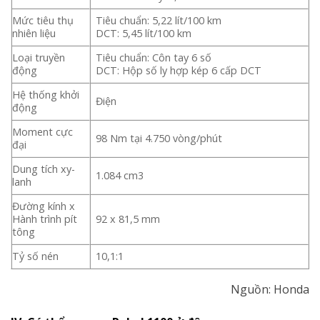
Mức tiêu thụ
Tiêu chuẩn: 5,22 lít/100 km
nhiên liệu
DCT: 5,45 lít/100 km
Loại truyền
Tiêu chuẩn: Côn tay 6 số
động
DCT: Hộp số ly hợp kép 6 cấp DCT
Hệ thống khởi
Điện
động
Moment cực
98 Nm tại 4.750 vòng/phút
đại
Dung tích xy-
1.084 cm3
lanh
Đường kính x
Hành trình pít
92 x 81,5 mm
tông
Tỷ số nén
10,1:1
Nguồn: Honda