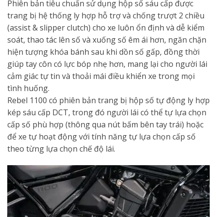
Phiên bản tiêu chuẩn sử dụng hộp số sáu cấp được
trang bị hệ thống ly hợp hỗ trợ và chống trượt 2 chiều
(assist & slipper clutch) cho xe luôn ổn định và dễ kiểm
soát, thao tác lên số và xuống số êm ái hơn, ngăn chặn
hiện tượng khóa bánh sau khi dồn số gấp, đồng thời
giúp tay côn có lực bóp nhẹ hơn, mang lại cho người lái
cảm giác tự tin và thoải mái điều khiển xe trong mọi
tình huống.
Rebel 1100 có phiên bản trang bị hộp số tự động ly hợp
kép sáu cấp DCT, trong đó người lái có thể tự lựa chọn
cấp số phù hợp (thông qua nút bấm bên tay trái) hoặc
để xe tự hoạt động với tính năng tự lựa chọn cấp số
theo từng lựa chọn chế độ lái.