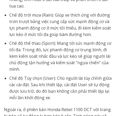
tua cao.
Chế độ trời mưa (Rain): Giúp xe thích ứng với đường
trơn trượt bằng việc cung cấp sức mạnh động cơ và
lực phanh động cơ ở mức tối thiểu, đi kèm kiểm soát
lực kéo ở mức tối đa giúp bám đường hơn.
Chế độ thể thao (Sport): Mang tới sức mạnh động cơ
tối đa. Trong đó, lực phanh động cơ trung bình, đi
kèm kiểm soát nhấc đầu và lực kéo sẽ giúp người lái
chủ động tận hưởng và kiểm soát “ngựa chiến” của
mình.
Chế độ Tùy chọn (User): Cho người lái tùy chỉnh giữa
các cài đặt. Sau khi thiết lập, cài đặt User sẽ tự động
được lưu trữ, do đó bạn không cần phải thiết lập lại
mỗi lần khởi động xe.
Ngoài ra, ở phiên bản Honda Rebel 1100 DCT với trang
bị hộp số tự động ly hợp kép 6 cấp. Tính năng này sẽ