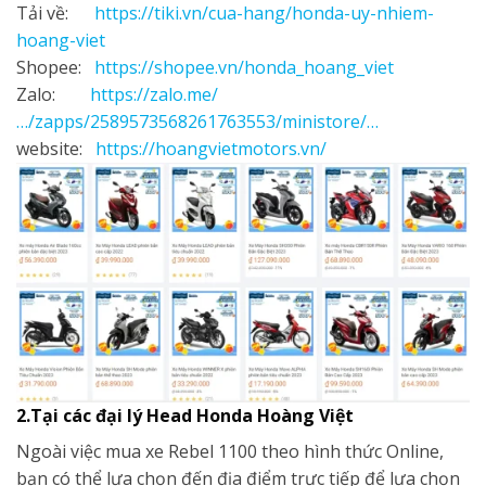
Tải về:
https://tiki.vn/cua-hang/honda-uy-nhiem-
hoang-viet
Shopee:
https://shopee.vn/honda_hoang_viet
Zalo:
https://zalo.me/
…/zapps/2589573568261763553/ministore/…
website:
https://hoangvietmotors.vn/
2.Tại các đại lý Head Honda Hoàng Việt
Ngoài việc mua xe Rebel 1100 theo hình thức Online,
bạn có thể lựa chọn đến địa điểm trực tiếp để lựa chọn