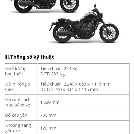
III.Thông số kỹ thuật
Khối lượng
Tiêu chuẩn: 223 Kg
bản thân
DCT: 233 Kg
Dài x Rộng x
Tiêu chuẩn: 2.240 x 853 x 1.115 mm
Cao
DCT: 2.240 x 834 x 1.115 mm
Khoảng cách
1.520 mm
trục bánh xe
Độ cao yên
700 mm
Khoảng sáng
120 mm
gầm xe