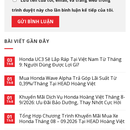
Lưu tên của tôi, email, và trang web trong
trình duyệt này cho lần bình luận kế tiếp của tôi.
BÀI VIẾT GẦN ĐÂY
Honda UC3 Sẽ Lắp Ráp Tại Việt Nam Từ Tháng
03
Th8
9: Người Dùng Được Lợi Gì?
Mua Honda Wave Alpha Trả Góp Lãi Suất Từ
01
Th8
0,39%/Tháng Tại HEAD Hoàng Việt
Khuyến Mãi Dịch Vụ Honda Hoàng Việt Tháng 8-
01
Th8
9/2026: Ưu Đãi Bảo Dưỡng, Thay Nhớt Cực Hời
Tổng Hợp Chương Trình Khuyến Mãi Mua Xe
01
Th8
Honda Tháng 08 – 09.2026 Tại HEAD Hoàng Việt