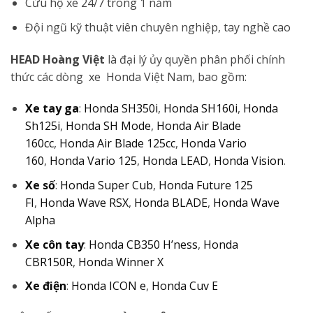
Cứu hộ xe 24/7 trong 1 năm
Đội ngũ kỹ thuật viên chuyên nghiệp, tay nghề cao
HEAD Hoàng Việt
là đại lý ủy quyền phân phối chính
thức các dòng xe Honda Việt Nam, bao gồm:
Xe tay ga
:
Honda SH350i
,
Honda SH160i
,
Honda
Sh125i
,
Honda SH Mode
,
Honda Air Blade
160cc
,
Honda Air Blade 125cc
,
Honda Vario
160
,
Honda Vario 125
,
Honda LEAD
,
Honda Vision
.
Xe số
:
Honda Super Cub
,
Honda Future 125
FI
,
Honda Wave RSX
,
Honda BLADE
,
Honda Wave
Alpha
Xe côn tay
:
Honda CB350 H’ness
,
Honda
CBR150R
,
Honda Winner X
Xe điện
:
Honda ICON e
,
Honda Cuv E