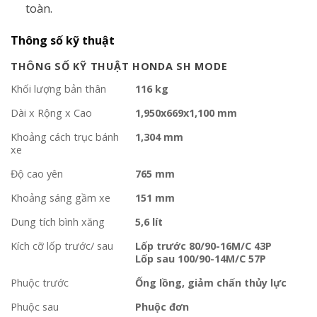
toàn.
Thông số kỹ thuật
THÔNG SỐ KỸ THUẬT HONDA SH MODE
Khối lượng bản thân
116 kg
Dài x Rộng x Cao
1,950x669x1,100 mm
Khoảng cách trục bánh
1,304 mm
xe
Độ cao yên
765 mm
Khoảng sáng gầm xe
151 mm
Dung tích bình xăng
5,6 lít
Kích cỡ lốp trước/ sau
Lốp trước 80/90-16M/C 43P
Lốp sau 100/90-14M/C 57P
Phuộc trước
Ống lồng, giảm chấn thủy lực
Phuộc sau
Phuộc đơn