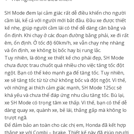
SH Mode đem lại cảm giác rất dễ điều khiển cho người
cầm lái, kể cả với người mới bắt đầu. Đầu xe được thiết
kế nhẹ, giúp người cầm lái có thể dễ dàng cân bằng và
ổn định. Khi chạy ở các đoạn đường bằng phải, xe đi rất
êm, ổn định. Ở tốc độ 60km/h, xe vẫn chạy nhẹ nhàng
và ổn định, xe không bị bốc hay bị rung lắc.
Tuy nhiên, là dòng xe thiết kế cho phái đẹp, SH Mode
chưa được trau chuốt quá nhiều cho việc tăng tốc đột
ngột. Bạn có thể kéo mạnh ga để tăng tốc. Tuy nhiên,
xe sẽ tăng tốc từ từ chứ không bốc và đột ngột. Vì thế,
với những ai thích cảm giác mạnh, SH Mode 125cc sẽ
khá yếu và chưa thể đáp ứng nhu cầu tăng tốc. Bù lại,
xe SH Mode có trọng tâm xe thấp. Vì thế, bạn có thể dễ
dàng quay xe, quành xe, bẻ lái, thắng gấp mà không lo
trượt ngã.
Để đảm bảo an toàn cho các chị em, Honda đã kết hợp
thắng xe với Combi – brake. Thiết kế này đã giúp người