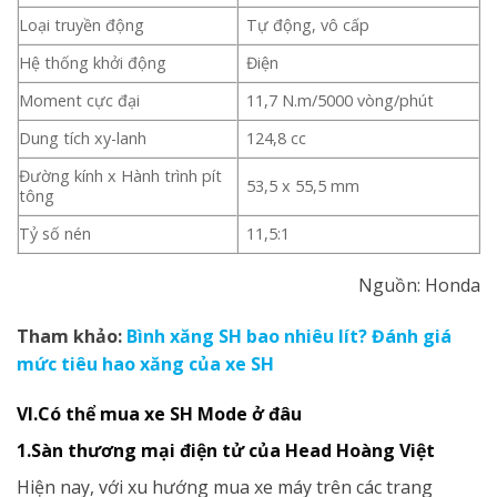
Loại truyền động
Tự động, vô cấp
Hệ thống khởi động
Điện
Moment cực đại
11,7 N.m/5000 vòng/phút
Dung tích xy-lanh
124,8 cc
Đường kính x Hành trình pít
53,5 x 55,5 mm
tông
Tỷ số nén
11,5:1
Nguồn: Honda
Tham khảo:
Bình xăng SH bao nhiêu lít? Đánh giá
mức tiêu hao xăng của xe SH
VI.Có thể mua xe SH Mode ở đâu
1.Sàn thương mại điện tử của Head Hoàng Việt
Hiện nay, với xu hướng mua xe máy trên các trang