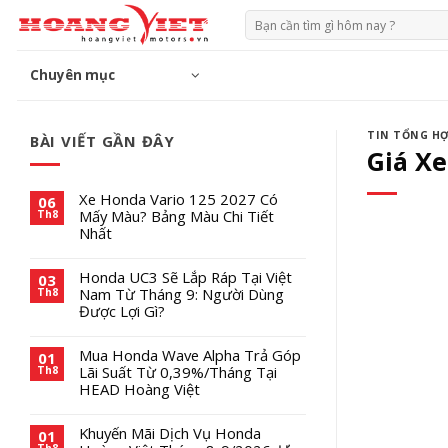
Chuyển
Tìm
đến
kiếm:
phần
Chuyên mục
nội
dung
TIN TỔNG H
BÀI VIẾT GẦN ĐÂY
Giá X
Xe Honda Vario 125 2027 Có
06
Mấy Màu? Bảng Màu Chi Tiết
Th8
Nhất
Honda UC3 Sẽ Lắp Ráp Tại Việt
03
Nam Từ Tháng 9: Người Dùng
Th8
Được Lợi Gì?
Mua Honda Wave Alpha Trả Góp
01
Lãi Suất Từ 0,39%/Tháng Tại
Th8
HEAD Hoàng Việt
Khuyến Mãi Dịch Vụ Honda
01
Th8