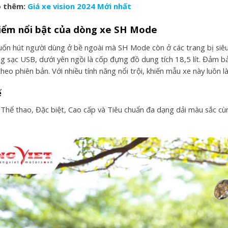
 thêm:
Giá xe vision 2024 Mới nhất
điểm nổi bật của dòng xe SH Mode
uốn hút người dùng ở bề ngoài mà SH Mode còn ở các trang bị siêu t
ng sạc USB, dưới yên ngồi là cốp đựng đồ dung tích 18,5 lít. Đảm b
heo phiên bản. Với nhiều tính năng nổi trội, khiến mẫu xe này luôn 
ế
 Thể thao, Đặc biệt, Cao cấp và Tiêu chuẩn đa dạng dải màu sắc c