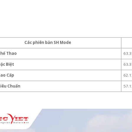
Các phiên bản SH Mode
63.3
Thể Thao
ặc Biệt
63.3
Cao Cấp
62.1
Tiêu Chuẩn
57.1