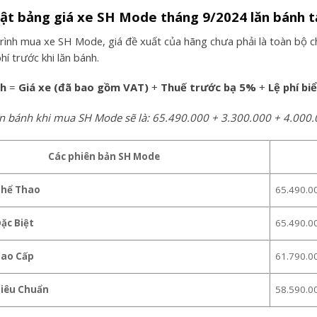
hật bảng giá xe SH Mode tháng 9/2024 lăn bánh t
rình mua xe SH Mode, giá đề xuất của hãng chưa phải là toàn bộ ch
hí trước khi lăn bánh.
nh
=
Giá xe (đã bao gồm VAT)
+
Thuế trước bạ 5%
+
Lệ phí bi
lăn bánh khi mua SH Mode sẽ là: 65.490.000 + 3.300.000 + 4.00
Các phiên bản SH Mode
Thể Thao
65.490.0
ặc Biệt
65.490.0
Cao Cấp
61.790.0
Tiêu Chuẩn
58.590.0