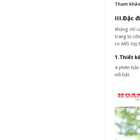
Tham khảo
III.Đặc 
Không chỉ c
trang bị cổ
có ABS tùy t
1.Thiết k
4 phiên bản
nổi bật.