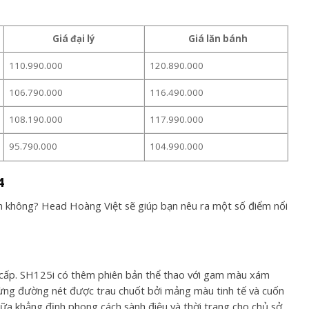
Giá đại lý
Giá lăn bánh
110.990.000
120.890.000
106.790.000
116.490.000
108.190.000
117.990.000
95.790.000
104.990.000
4
nh không? Head Hoàng Việt sẽ giúp bạn nêu ra một số điểm nổi
o cấp. SH125i có thêm phiên bản thể thao với gam màu xám
 Từng đường nét được trau chuốt bởi mảng màu tinh tế và cuốn
ữa khẳng định phong cách sành điệu và thời trang cho chủ sở