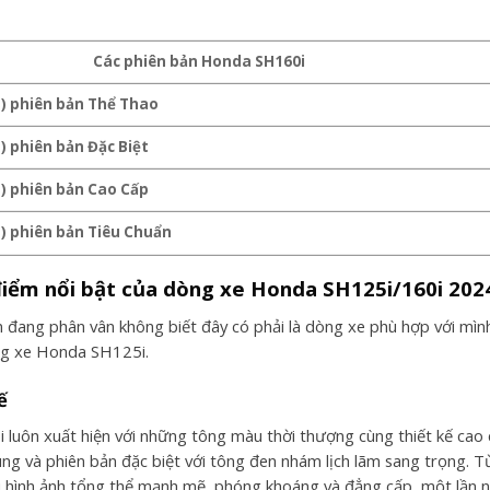
Các phiên bản
Honda SH160i
) phiên bản Thể Thao
) phiên bản Đặc Biệt
) phiên bản Cao Cấp
) phiên bản Tiêu Chuẩn
 điểm nổi bật của dòng xe Honda SH125i/160i 202
 đang phân vân không biết đây có phải là dòng xe phù hợp với mì
ng xe Honda SH125i.
ế
 luôn xuất hiện với những tông màu thời thượng cùng thiết kế ca
ung và phiên bản đặc biệt với tông đen nhám lịch lãm sang trọng.
i hình ảnh tổng thể mạnh mẽ, phóng khoáng và đẳng cấp, một lần n