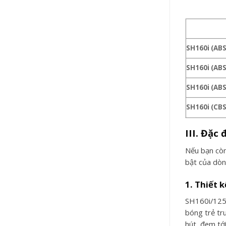
SH160i
(ABS
SH160i
(ABS
SH160i
(ABS
SH160i
(CBS
III. Đặc
Nếu bạn còn
bật của dò
1. Thiết k
SH160i/125i
bóng trẻ tr
hút, đem tớ