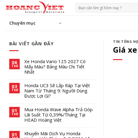
Chuyển
Tìm
đến
kiếm:
phần
Chuyên mục
nội
dung
TIN TỔNG H
BÀI VIẾT GẦN ĐÂY
Giá xe
Xe Honda Vario 125 2027 Có
06
Mấy Màu? Bảng Màu Chi Tiết
Th8
Nhất
Honda UC3 Sẽ Lắp Ráp Tại Việt
03
Nam Từ Tháng 9: Người Dùng
Th8
Được Lợi Gì?
Mua Honda Wave Alpha Trả Góp
01
Lãi Suất Từ 0,39%/Tháng Tại
Th8
HEAD Hoàng Việt
Khuyến Mãi Dịch Vụ Honda
01
Th8