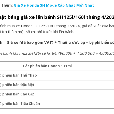
 thêm:
Giá X
e Honda SH Mode
Cập Nhật Mới Nhất
nhật bảng giá xe lăn bánh SH125i/160i
tháng 4/20
rình mua xe Honda SH125i/160i tháng 2/2024, giá đề xuất của hãn
 trả thêm một số chi phí trước khi lăn bánh.
nh
=
Giá xe (đã bao gồm VAT)
+
Thuế trước bạ
+
Lệ phí biển s
lăn bánh khi mua SH125i sẽ là: 84.790.000 + 4.200.000 + 4.000.
Các phiên bản
Honda SH125i
S) phiên bản Thể Thao
) phiên bản Đặc Biệt
) phiên bản Cao Cấp
) phiên bản Tiêu Chuẩn