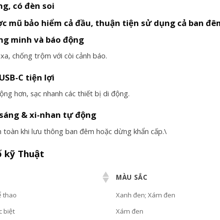
ng, có đèn soi
c mũ bảo hiểm cả đầu, thuận tiện sử dụng cả ban đê
ng minh và báo động
xa, chống trộm với còi cảnh báo.
USB-C tiện lợi
ộng hơn, sạc nhanh các thiết bị di động.
sáng & xi-nhan tự động
 toàn khi lưu thông ban đêm hoặc dừng khẩn cấp.\
 kỹ Thuật
MÀU SẮC
ể thao
Xanh đen; Xám đen
 biệt
Xám đen