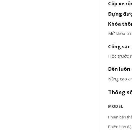
Cốp xe rộ
Đựng đượ
Khóa thô
Mở khóa từ 
Cổng sạc 
Hộc trước r
Đèn luôn 
Nâng cao an
Thông số
MODEL
Phiên bản th
Phiên bản đặc