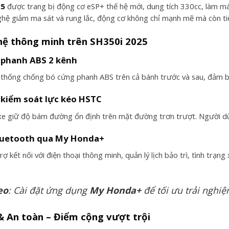
25
được trang bị động cơ eSP+ thế hệ mới, dung tích 330cc, làm mát
ghệ giảm ma sát và rung lắc, động cơ không chỉ mạnh mẽ mà còn tiết
ệ thông minh trên
SH350i 2025
 phanh ABS 2 kênh
 thống chống bó cứng phanh ABS trên cả bánh trước và sau, đảm bả
 kiểm soát lực kéo HSTC
e giữ độ bám đường ổn định trên mặt đường trơn trượt. Người dùn
Bluetooth qua My Honda+
ợ kết nối với điện thoại thông minh, quản lý lịch bảo trì, tình trạ
ẹo
: Cài đặt ứng dụng
My Honda+
để tối ưu trải nghiệ
 & An toàn – Điểm cộng vượt trội