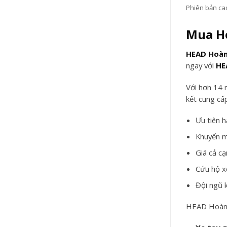
Phiên bản ca
Mua
H
HEAD Hoàn
ngay với
HE
Với hơn 14 
kết cung cấ
Ưu tiên 
Khuyến m
Giá cả cạ
Cứu hộ x
Đội ngũ k
HEAD Hoàng 