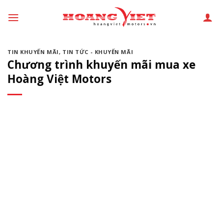
Chuyển
đến
phần
nội
TIN KHUYẾN MÃI
,
TIN TỨC - KHUYẾN MÃI
dung
Chương trình khuyến mãi mua xe
Hoàng Việt Motors