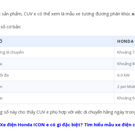
ị sản phẩm, CUV e có thể xem là mẫu xe tương đương phân khúc
x
số cơ bản:
Ố
HONDA 
ng di chuyển
Khoảng 73
đa
Khoảng 8
ối đa
6.0 kW
in
2 pin Mob
ạc
Khoảng 6
 số này cho thấy CUV e phù hợp với việc di chuyển hằng ngày tron
e điện Honda ICON e có gì đặc biệt? Tìm hiểu mẫu xe điện 