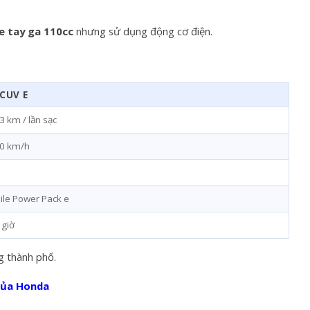
e tay ga 110cc
nhưng sử dụng động cơ điện.
CUV E
 km / lần sạc
0 km/h
ile Power Pack e
 giờ
g thành phố.
của Honda