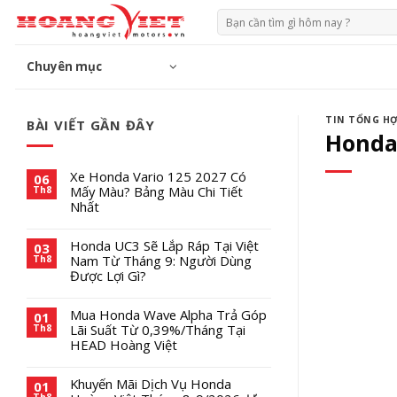
Chuyển
Tìm
đến
kiếm:
phần
Chuyên mục
nội
dung
TIN TỔNG H
BÀI VIẾT GẦN ĐÂY
Honda 
Xe Honda Vario 125 2027 Có
06
Mấy Màu? Bảng Màu Chi Tiết
Th8
Nhất
Honda UC3 Sẽ Lắp Ráp Tại Việt
03
Nam Từ Tháng 9: Người Dùng
Th8
Được Lợi Gì?
Mua Honda Wave Alpha Trả Góp
01
Lãi Suất Từ 0,39%/Tháng Tại
Th8
HEAD Hoàng Việt
Khuyến Mãi Dịch Vụ Honda
01
Th8