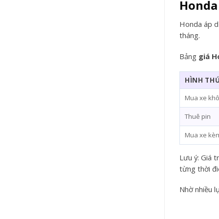
Honda 
Honda áp dụ
tháng.
Bảng
giá H
HÌNH TH
Mua xe khô
Thuê pin
Mua xe kèm
Lưu ý: Giá t
từng thời đ
Nhờ nhiều l