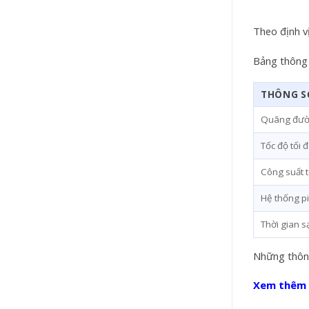
Theo định v
Bảng thông 
THÔNG S
Quãng đườ
Tốc độ tối 
Công suất t
Hệ thống p
Thời gian s
Những thông
Xem thêm X