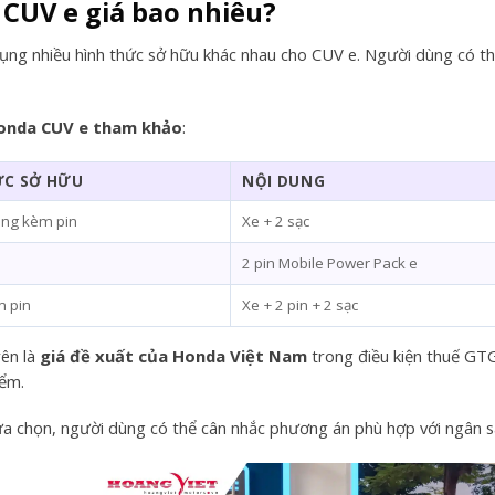
CUV e giá bao nhiêu?
ng nhiều hình thức sở hữu khác nhau cho CUV e. Người dùng có th
onda CUV e tham khảo
:
ỨC SỞ HỮU
NỘI DUNG
ng kèm pin
Xe + 2 sạc
2 pin Mobile Power Pack e
 pin
Xe + 2 pin + 2 sạc
rên là
giá đề xuất của Honda Việt Nam
trong điều kiện thuế GTG
iểm.
ựa chọn, người dùng có thể cân nhắc phương án phù hợp với ngân s