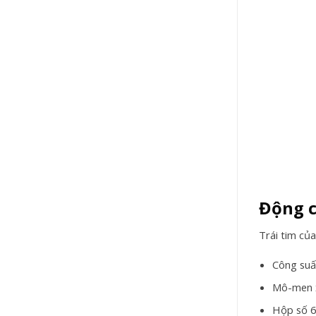
Động c
Trái tim củ
Công suấ
Mô-men 
Hộp số 6 