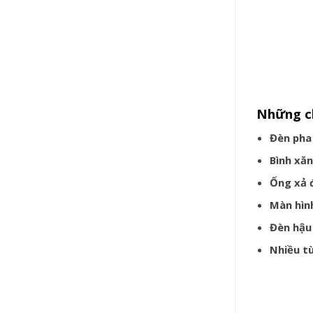
Những ch
Đèn pha
Bình xă
Ống xả 
Màn hình
Đèn hậu
Nhiều t