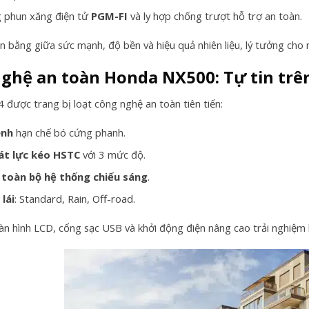
 phun xăng điện tử
PGM-FI
và ly hợp chống trượt hỗ trợ an toàn.
ân bằng giữa sức mạnh, độ bền và hiệu quả nhiên liệu, lý tưởng cho
ghệ an toàn Honda NX500: Tự tin trê
được trang bị loạt công nghệ an toàn tiên tiến:
ênh
hạn chế bó cứng phanh.
át lực kéo HSTC
với 3 mức độ.
 toàn bộ hệ thống chiếu sáng
.
 lái
: Standard, Rain, Off-road.
àn hình LCD, cổng sạc USB và khởi động điện nâng cao trải nghiệm h