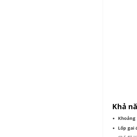
Khả nă
Khoảng
Lốp gai