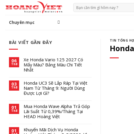
Chuyển
Tìm
đến
kiếm:
phần
Chuyên mục
nội
dung
TIN TỔNG H
BÀI VIẾT GẦN ĐÂY
Honda 
Xe Honda Vario 125 2027 Có
06
Mấy Màu? Bảng Màu Chi Tiết
Th8
Nhất
Honda UC3 Sẽ Lắp Ráp Tại Việt
03
Nam Từ Tháng 9: Người Dùng
Th8
Được Lợi Gì?
Mua Honda Wave Alpha Trả Góp
01
Lãi Suất Từ 0,39%/Tháng Tại
Th8
HEAD Hoàng Việt
Khuyến Mãi Dịch Vụ Honda
01
Th8