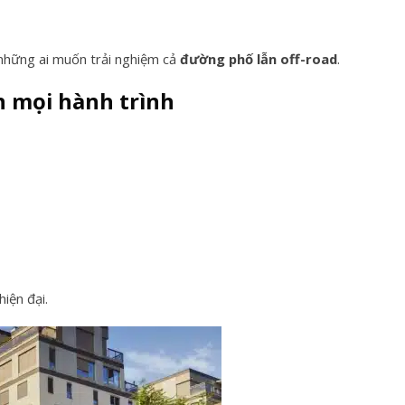
 những ai muốn trải nghiệm cả
đường phố lẫn off-road
.
n mọi hành trình
iện đại.